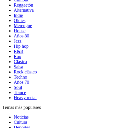
Reggaetón
Alternativa
Indie
Oldies
Merengue
House
Años 80
Jazz
Hip hop
R&B
Rap
Clásica
Salsa
Rock clásico
Techno
Años 70
Soul
Trance
Heavy metal
Temas más populares
Noticias
Cultura
Deportes