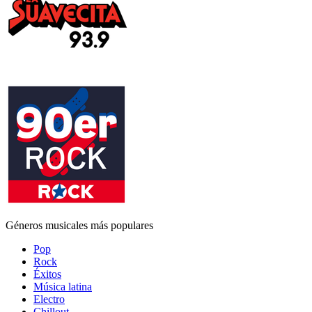
Géneros musicales más populares
Pop
Rock
Éxitos
Música latina
Electro
Chillout