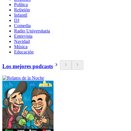
Política
Religión
Infantil
DJ
Comedia
Radio Universitaria
Entrevista
Navidad
Música
Educación
Los mejores podcasts