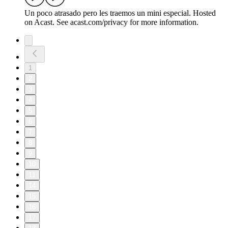
Un poco atrasado pero les traemos un mini especial. Hosted
on Acast. See acast.com/privacy for more information.
1
2
3
4
5
6
7
8
9
10
11
14
15
16
17