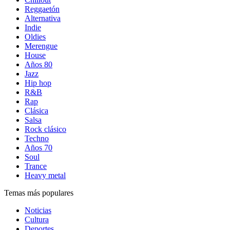
Reggaetón
Alternativa
Indie
Oldies
Merengue
House
Años 80
Jazz
Hip hop
R&B
Rap
Clásica
Salsa
Rock clásico
Techno
Años 70
Soul
Trance
Heavy metal
Temas más populares
Noticias
Cultura
Deportes