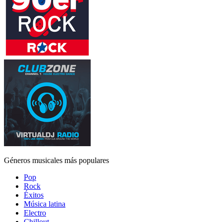
Géneros musicales más populares
Pop
Rock
Éxitos
Música latina
Electro
Chillout