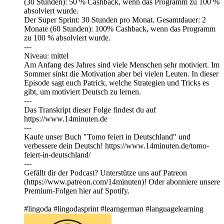
(30 Stunden): 50 % Cashback, wenn das Programm zu 100 %
absolviert wurde.
Der Super Sprint: 30 Stunden pro Monat. Gesamtdauer: 2
Monate (60 Stunden): 100% Cashback, wenn das Programm
zu 100 % absolviert wurde.
---
Niveau: mittel
Am Anfang des Jahres sind viele Menschen sehr motiviert. Im
Sommer sinkt die Motivation aber bei vielen Leuten. In dieser
Episode sagt euch Patrick, welche Strategien und Tricks es
gibt, um motiviert Deutsch zu lernen.
---
Das Transkript dieser Folge findest du auf
https://⁠⁠⁠⁠⁠⁠⁠⁠⁠⁠⁠⁠www.14minuten.de ⁠⁠⁠⁠⁠⁠⁠⁠⁠⁠
---
Kaufe unser Buch "Tomo feiert in Deutschland" und
verbessere dein Deutsch! https://www.14minuten.de/tomo-
feiert-in-deutschland/
---
Gefällt dir der Podcast? Unterstütze uns auf ⁠⁠⁠⁠⁠⁠⁠⁠⁠⁠⁠⁠Patreon
(https://www.patreon.com/14minuten)⁠⁠⁠⁠⁠⁠⁠⁠⁠⁠⁠⁠! Oder abonniere unsere
Premium-Folgen hier auf Spotify.
#lingoda #lingodasprint #learngerman #languagelearning