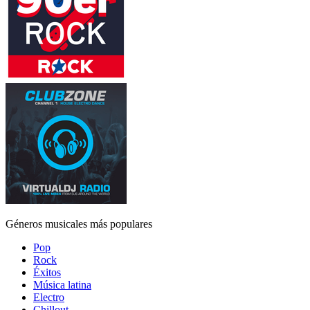
Géneros musicales más populares
Pop
Rock
Éxitos
Música latina
Electro
Chillout