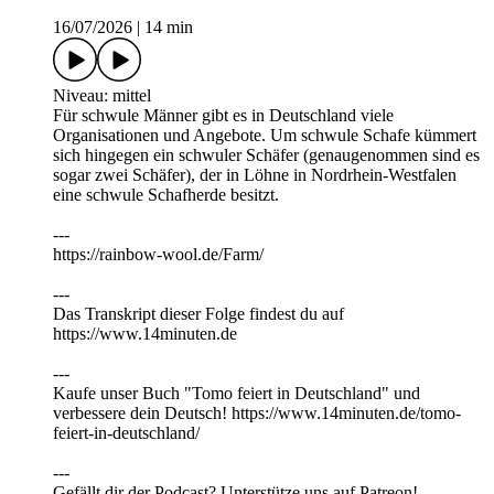
16/07/2026
|
14 min
Niveau: mittel
Für schwule Männer gibt es in Deutschland viele
Organisationen und Angebote. Um schwule Schafe kümmert
sich hingegen ein schwuler Schäfer (genaugenommen sind es
sogar zwei Schäfer), der in Löhne in Nordrhein-Westfalen
eine schwule Schafherde besitzt.
---
https://rainbow-wool.de/Farm/
---
Das Transkript dieser Folge findest du auf
https://⁠⁠⁠⁠⁠⁠⁠⁠⁠⁠⁠⁠www.14minuten.de
⁠⁠⁠⁠⁠⁠⁠⁠⁠⁠---
Kaufe unser Buch "Tomo feiert in Deutschland" und
verbessere dein Deutsch! https://www.14minuten.de/tomo-
feiert-in-deutschland/
---
Gefällt dir der Podcast? Unterstütze uns auf ⁠⁠⁠⁠⁠⁠⁠⁠⁠⁠⁠⁠Patreon⁠⁠⁠⁠⁠⁠⁠⁠⁠⁠⁠⁠!