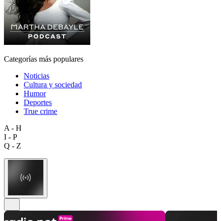
Categorías más populares
Noticias
Cultura y sociedad
Humor
Deportes
True crime
A - H
I - P
Q - Z