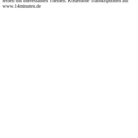
lernen mit interessanten Themen. Kostenlose Transkriptionen auf
www.14minuten.de
Sitio web del podcast