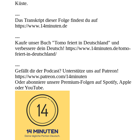
Küste.
---
Das Transkript dieser Folge findest du auf
https://⁠⁠⁠⁠⁠⁠⁠⁠⁠⁠⁠⁠www.14minuten.de
⁠⁠⁠⁠⁠⁠⁠⁠⁠⁠---
Kaufe unser Buch "Tomo feiert in Deutschland" und
verbessere dein Deutsch! https://www.14minuten.de/tomo-
feiert-in-deutschland/
---
Gefällt dir der Podcast? Unterstütze uns auf ⁠⁠⁠⁠⁠⁠⁠⁠⁠⁠⁠⁠Patreon⁠⁠⁠⁠⁠⁠⁠⁠⁠⁠⁠⁠!
https://www.patreon.com/14minuten
Oder abonniere unsere Premium-Folgen auf Spotify, Apple
oder YouTube.