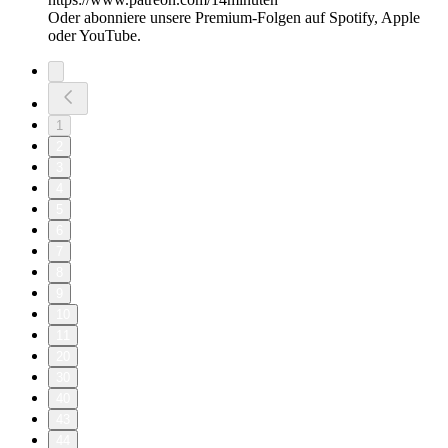
Oder abonniere unsere Premium-Folgen auf Spotify, Apple
oder YouTube.
1
2
3
4
5
6
7
8
9
10
11
20
30
40
43
44