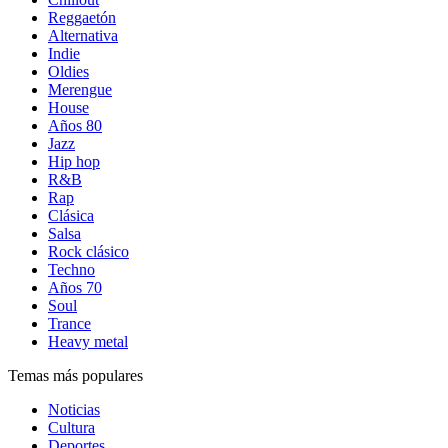
Reggaetón
Alternativa
Indie
Oldies
Merengue
House
Años 80
Jazz
Hip hop
R&B
Rap
Clásica
Salsa
Rock clásico
Techno
Años 70
Soul
Trance
Heavy metal
Temas más populares
Noticias
Cultura
Deportes