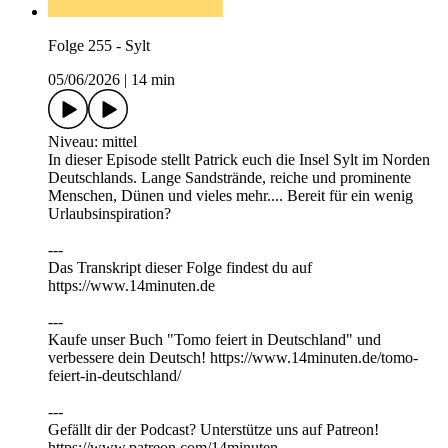
Folge 255 - Sylt
05/06/2026
|
14 min
Niveau: mittel
In dieser Episode stellt Patrick euch die Insel Sylt im Norden
Deutschlands. Lange Sandstrände, reiche und prominente
Menschen, Dünen und vieles mehr.... Bereit für ein wenig
Urlaubsinspiration?
---
Das Transkript dieser Folge findest du auf
https://⁠⁠⁠⁠⁠⁠⁠⁠⁠⁠⁠⁠www.14minuten.de
⁠⁠⁠⁠⁠⁠⁠⁠⁠⁠---
Kaufe unser Buch "Tomo feiert in Deutschland" und
verbessere dein Deutsch! https://www.14minuten.de/tomo-
feiert-in-deutschland/
---
Gefällt dir der Podcast? Unterstütze uns auf ⁠⁠⁠⁠⁠⁠⁠⁠⁠⁠⁠⁠Patreon⁠⁠⁠⁠⁠⁠⁠⁠⁠⁠⁠⁠!
https://www.patreon.com/14minuten