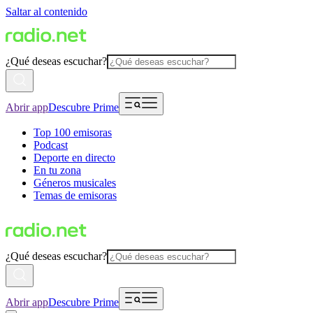
Saltar al contenido
¿Qué deseas escuchar?
Abrir app
Descubre Prime
Top 100 emisoras
Podcast
Deporte en directo
En tu zona
Géneros musicales
Temas de emisoras
¿Qué deseas escuchar?
Abrir app
Descubre Prime