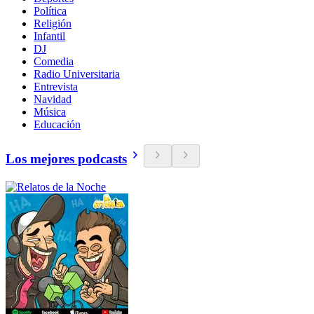
Política
Religión
Infantil
DJ
Comedia
Radio Universitaria
Entrevista
Navidad
Música
Educación
Los mejores podcasts