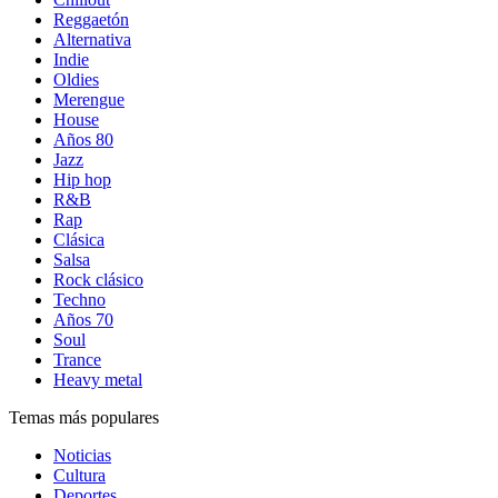
Reggaetón
Alternativa
Indie
Oldies
Merengue
House
Años 80
Jazz
Hip hop
R&B
Rap
Clásica
Salsa
Rock clásico
Techno
Años 70
Soul
Trance
Heavy metal
Temas más populares
Noticias
Cultura
Deportes