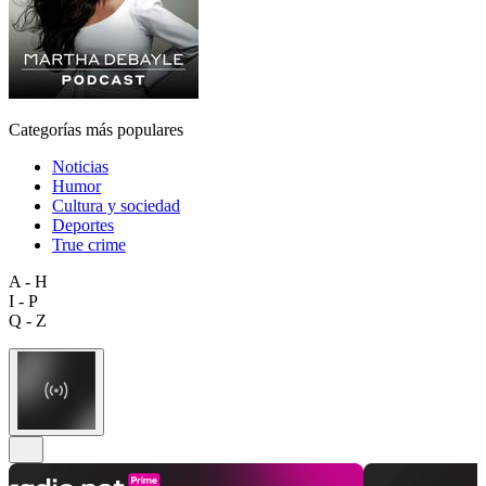
Categorías más populares
Noticias
Humor
Cultura y sociedad
Deportes
True crime
A - H
I - P
Q - Z