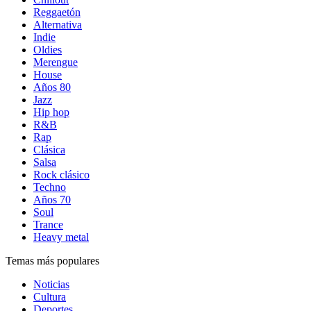
Reggaetón
Alternativa
Indie
Oldies
Merengue
House
Años 80
Jazz
Hip hop
R&B
Rap
Clásica
Salsa
Rock clásico
Techno
Años 70
Soul
Trance
Heavy metal
Temas más populares
Noticias
Cultura
Deportes