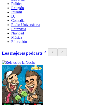
Política
Religión
Infantil
DJ
Comedia
Radio Universitaria
Entrevista
Navidad
Música
Educación
Los mejores podcasts