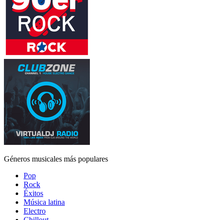
Géneros musicales más populares
Pop
Rock
Éxitos
Música latina
Electro
Chillout