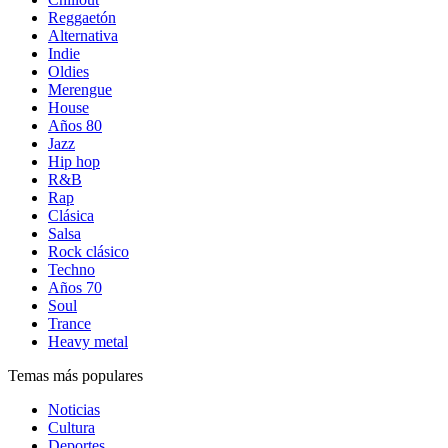
Reggaetón
Alternativa
Indie
Oldies
Merengue
House
Años 80
Jazz
Hip hop
R&B
Rap
Clásica
Salsa
Rock clásico
Techno
Años 70
Soul
Trance
Heavy metal
Temas más populares
Noticias
Cultura
Deportes