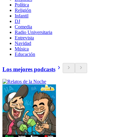
Política
Religión
Infantil
DJ
Comedia
Radio Universitaria
Entrevista
Navidad
Música
Educación
Los mejores podcasts