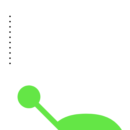
Top 100 podcasts en
México
1
.
Relatos de la Noche
2
.
La Cotorrisa
3
.
La Corneta
4
.
Leyendas Legendarias
5
.
DramaMex: Historias que merecen ser escuchadas
6
.
EXTRA ANORMAL
7
.
Penitencia
8
.
Chisme Corporativo
9
.
Las Alucines
10
.
No Son Horas