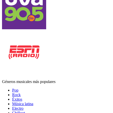
Géneros musicales más populares
Pop
Rock
Éxitos
Música latina
Electro
Chillout