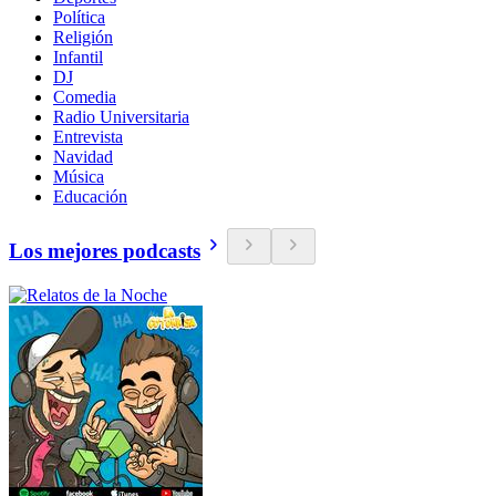
Política
Religión
Infantil
DJ
Comedia
Radio Universitaria
Entrevista
Navidad
Música
Educación
Los mejores podcasts