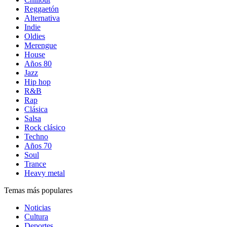
Reggaetón
Alternativa
Indie
Oldies
Merengue
House
Años 80
Jazz
Hip hop
R&B
Rap
Clásica
Salsa
Rock clásico
Techno
Años 70
Soul
Trance
Heavy metal
Temas más populares
Noticias
Cultura
Deportes