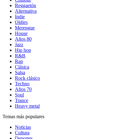
Reggaetón
Alternativa
Indie
Oldies
Merengue
House
Años 80
Jazz
Hip hop
R&B
Rap
Clásica
Salsa
Rock clásico
Techno
Años 70
Soul
Trance
Heavy metal
Temas más populares
Noticias
Cultura
Deportes