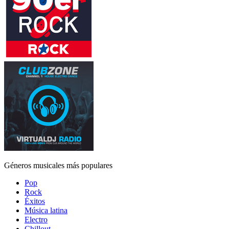
Géneros musicales más populares
Pop
Rock
Éxitos
Música latina
Electro
Chillout