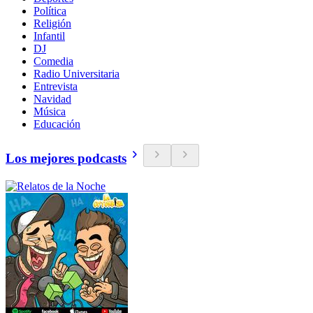
Política
Religión
Infantil
DJ
Comedia
Radio Universitaria
Entrevista
Navidad
Música
Educación
Los mejores podcasts