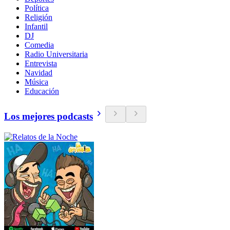
Política
Religión
Infantil
DJ
Comedia
Radio Universitaria
Entrevista
Navidad
Música
Educación
Los mejores podcasts