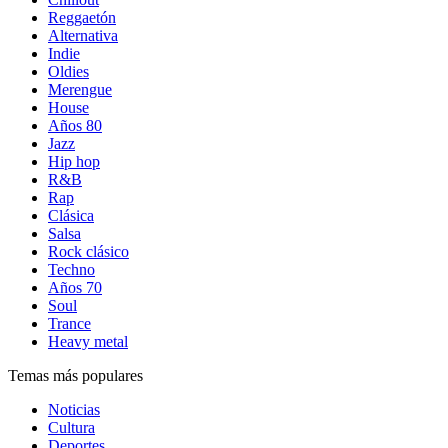
Reggaetón
Alternativa
Indie
Oldies
Merengue
House
Años 80
Jazz
Hip hop
R&B
Rap
Clásica
Salsa
Rock clásico
Techno
Años 70
Soul
Trance
Heavy metal
Temas más populares
Noticias
Cultura
Deportes