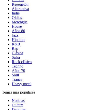
Reggaetón
Alternativa
Indie
Oldies
Merengue
House
Años 80
Jazz
Hip hop
R&B
Rap
Clásica
Salsa
Rock clásico
Techno
Años 70
Soul
Trance
Heavy metal
Temas más populares
Noticias
Cultura
Deportes