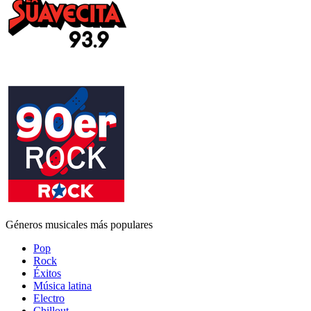
Géneros musicales más populares
Pop
Rock
Éxitos
Música latina
Electro
Chillout