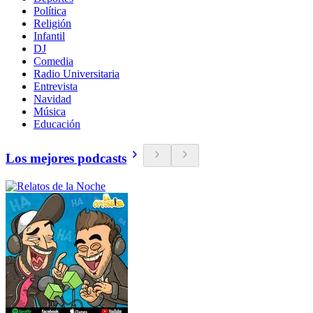
Política
Religión
Infantil
DJ
Comedia
Radio Universitaria
Entrevista
Navidad
Música
Educación
Los mejores podcasts