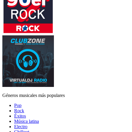
Géneros musicales más populares
Pop
Rock
Éxitos
Música latina
Electro
Chillout