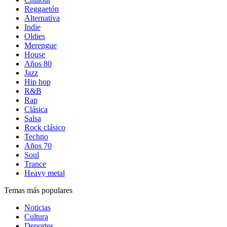
Reggaetón
Alternativa
Indie
Oldies
Merengue
House
Años 80
Jazz
Hip hop
R&B
Rap
Clásica
Salsa
Rock clásico
Techno
Años 70
Soul
Trance
Heavy metal
Temas más populares
Noticias
Cultura
Deportes