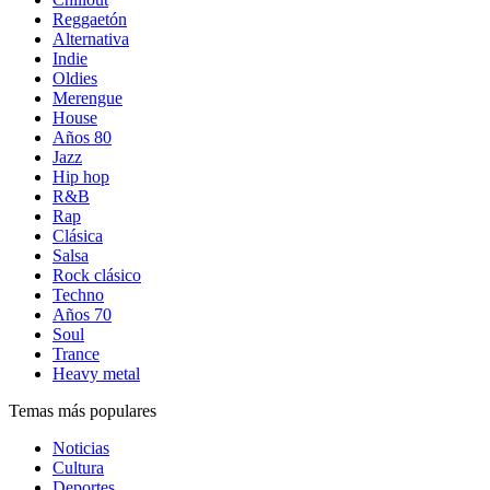
Reggaetón
Alternativa
Indie
Oldies
Merengue
House
Años 80
Jazz
Hip hop
R&B
Rap
Clásica
Salsa
Rock clásico
Techno
Años 70
Soul
Trance
Heavy metal
Temas más populares
Noticias
Cultura
Deportes