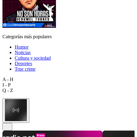
Categorías más populares
Humor
Noticias
Cultura y sociedad
Deportes
True crime
A - H
I - P
Q - Z