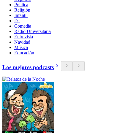
Política
Religión
Infantil
DJ
Comedia
Radio Universitaria
Entrevista
Navidad
Música
Educación
Los mejores podcasts