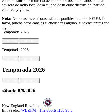
en la transmisión en directo de la radio de los aficionados o en la
emisora de radio local de la ciudad de tu club: disfruta del partido,
en direct y gratis.
Nota:
No todas las emisoras están disponibles fuera de EEUU. Por
favor, prueba otros canales si encuentras alguno.
si te encuentras con
alguna.
Temporada
2026
<
retorno
siguiente
>
Temporada
2026
|
<
retorno
siguiente
>
Temporada
2026
|
<
retorno
siguiente
>
sábado
8/8/2026
New England Revolution
En la radio:
WBZFM - The Sports Hub 98.5