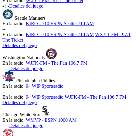
En la radio:
WXYT-FM - 97.1 The Ticket
-
:
-
Detalles del juego
Seattle Mariners
En la radio:
KIRO - 710 ESPN Seattle 710 AM
-
-
En la radio:
KIRO - 710 ESPN Seattle 710 AM
WXYT-FM - 97.1
The Ticket
Detalles del juego
Washington Nationals
En la radio:
WJFK-FM - The Fan 106.7 FM
-
:
-
Detalles del juego
Philadelphia Phillies
En la radio:
94 WIP Sportsradio
-
-
En la radio:
94 WIP Sportsradio
WJFK-FM - The Fan 106.7 FM
Detalles del juego
Chicago White Sox
En la radio:
WMVP - ESPN 1000 AM
-
:
-
Detalles del juego