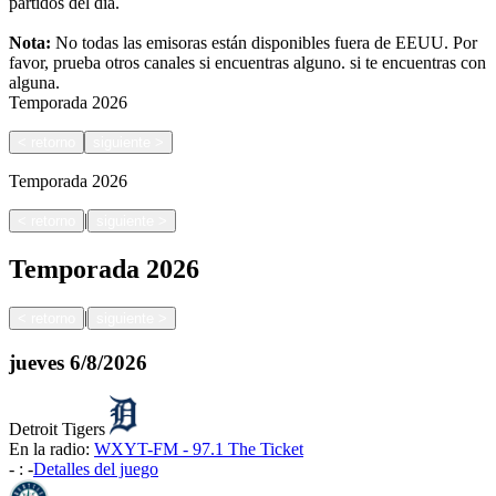
partidos del día.
Nota:
No todas las emisoras están disponibles fuera de EEUU. Por
favor, prueba otros canales si encuentras alguno.
si te encuentras con
alguna.
Temporada
2026
<
retorno
siguiente
>
Temporada
2026
|
<
retorno
siguiente
>
Temporada
2026
|
<
retorno
siguiente
>
jueves
6/8/2026
Detroit Tigers
En la radio:
WXYT-FM - 97.1 The Ticket
-
:
-
Detalles del juego