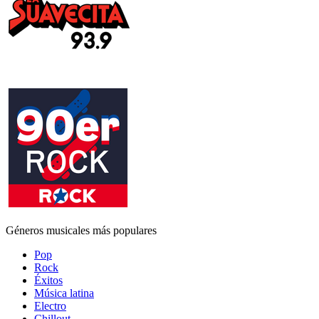
Géneros musicales más populares
Pop
Rock
Éxitos
Música latina
Electro
Chillout