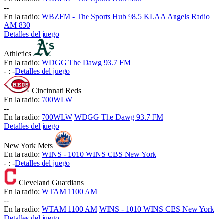
-
-
En la radio:
WBZFM - The Sports Hub 98.5
KLAA Angels Radio
AM 830
Detalles del juego
Athletics
En la radio:
WDGG The Dawg 93.7 FM
-
:
-
Detalles del juego
Cincinnati Reds
En la radio:
700WLW
-
-
En la radio:
700WLW
WDGG The Dawg 93.7 FM
Detalles del juego
New York Mets
En la radio:
WINS - 1010 WINS CBS New York
-
:
-
Detalles del juego
Cleveland Guardians
En la radio:
WTAM 1100 AM
-
-
En la radio:
WTAM 1100 AM
WINS - 1010 WINS CBS New York
Detalles del juego