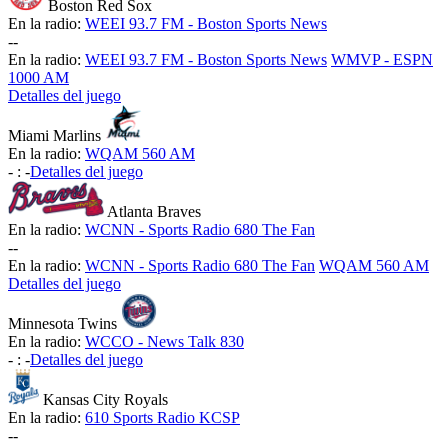
Boston Red Sox
En la radio:
WEEI 93.7 FM - Boston Sports News
-
-
En la radio:
WEEI 93.7 FM - Boston Sports News
WMVP - ESPN
1000 AM
Detalles del juego
Miami Marlins
En la radio:
WQAM 560 AM
-
:
-
Detalles del juego
Atlanta Braves
En la radio:
WCNN - Sports Radio 680 The Fan
-
-
En la radio:
WCNN - Sports Radio 680 The Fan
WQAM 560 AM
Detalles del juego
Minnesota Twins
En la radio:
WCCO - News Talk 830
-
:
-
Detalles del juego
Kansas City Royals
En la radio:
610 Sports Radio KCSP
-
-