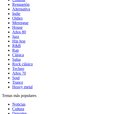
Reggaetón
Alternativa
Indie
Oldies
Merengue
House
Años 80
Jazz
Hip hop
R&B
Rap
Clásica
Salsa
Rock clásico
Techno
Años 70
Soul
Trance
Heavy metal
Temas más populares
Noticias
Cultura
Deportes