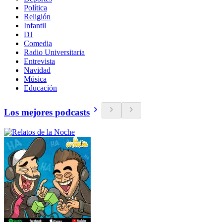
Política
Religión
Infantil
DJ
Comedia
Radio Universitaria
Entrevista
Navidad
Música
Educación
Los mejores podcasts