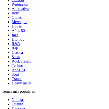
Reggaetón
Alternativa
Indie
Oldies
Merengue
House
Años 80
Jazz
Hip hop
R&B
Rap
Clásica
Salsa
Rock clásico
Techno
Años 70
Soul
Trance
Heavy metal
Temas más populares
Noticias
Cultura
Deportes