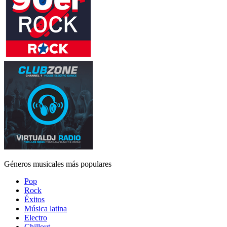
Géneros musicales más populares
Pop
Rock
Éxitos
Música latina
Electro
Chillout