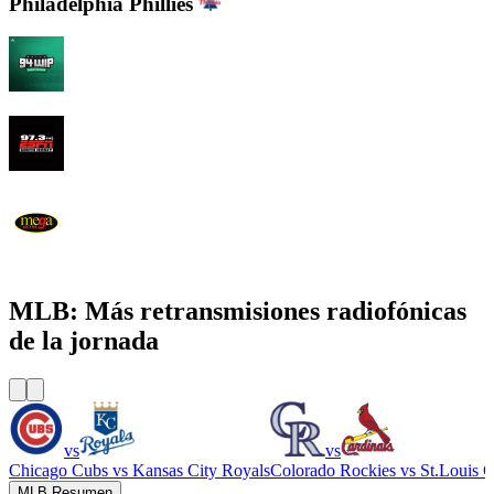
Philadelphia Phillies
94 WIP Sportsradio
97.3 ESPN
WEMG La Mega 105.7 FM
MLB: Más retransmisiones radiofónicas
de la jornada
vs
vs
Chicago Cubs
vs
Kansas City Royals
Colorado Rockies
vs
St.Louis C
MLB Resumen