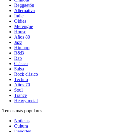
Reggaetón
Alternativa
Indie
Oldies
Merengue
House
Años 80
Jazz
Hip hop
R&B
Rap
Clásica
Salsa
Rock clásico
Techno
Años 70
Soul
Trance
Heavy metal
Temas más populares
Noticias
Cultura
Deportes