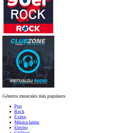
Géneros musicales más populares
Pop
Rock
Éxitos
Música latina
Electro
Chillout