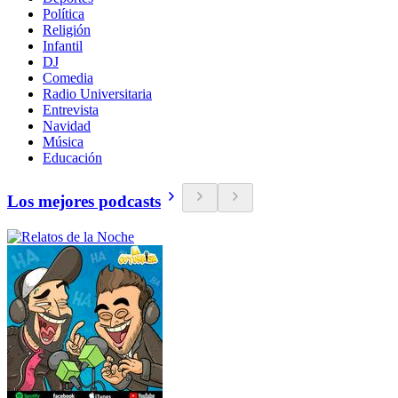
Política
Religión
Infantil
DJ
Comedia
Radio Universitaria
Entrevista
Navidad
Música
Educación
Los mejores podcasts