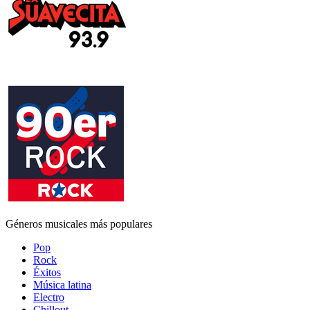
Géneros musicales más populares
Pop
Rock
Éxitos
Música latina
Electro
Chillout