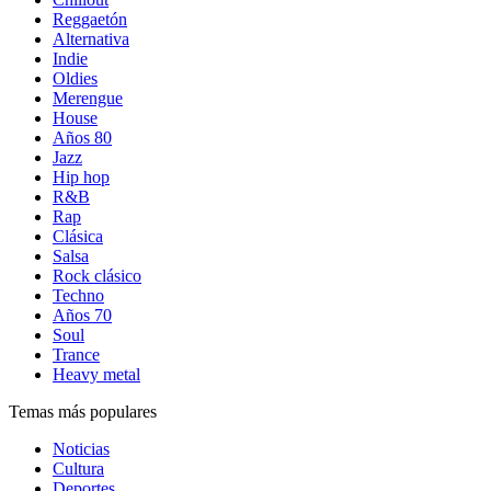
Reggaetón
Alternativa
Indie
Oldies
Merengue
House
Años 80
Jazz
Hip hop
R&B
Rap
Clásica
Salsa
Rock clásico
Techno
Años 70
Soul
Trance
Heavy metal
Temas más populares
Noticias
Cultura
Deportes