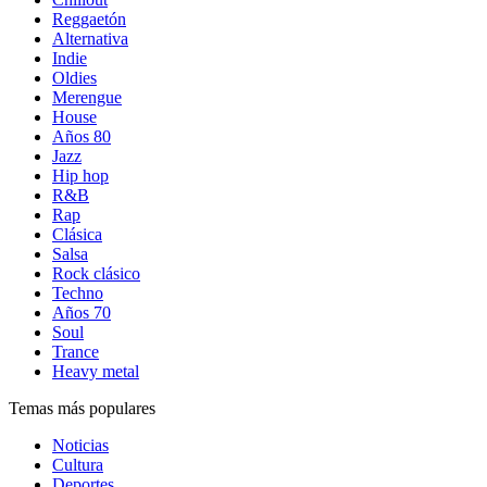
Reggaetón
Alternativa
Indie
Oldies
Merengue
House
Años 80
Jazz
Hip hop
R&B
Rap
Clásica
Salsa
Rock clásico
Techno
Años 70
Soul
Trance
Heavy metal
Temas más populares
Noticias
Cultura
Deportes