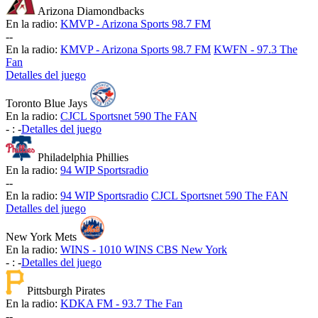
Arizona Diamondbacks
En la radio:
KMVP - Arizona Sports 98.7 FM
-
-
En la radio:
KMVP - Arizona Sports 98.7 FM
KWFN - 97.3 The
Fan
Detalles del juego
Toronto Blue Jays
En la radio:
CJCL Sportsnet 590 The FAN
-
:
-
Detalles del juego
Philadelphia Phillies
En la radio:
94 WIP Sportsradio
-
-
En la radio:
94 WIP Sportsradio
CJCL Sportsnet 590 The FAN
Detalles del juego
New York Mets
En la radio:
WINS - 1010 WINS CBS New York
-
:
-
Detalles del juego
Pittsburgh Pirates
En la radio:
KDKA FM - 93.7 The Fan
-
-