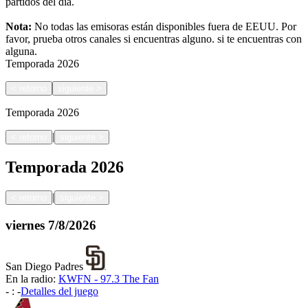
partidos del día.
Nota:
No todas las emisoras están disponibles fuera de EEUU. Por
favor, prueba otros canales si encuentras alguno.
si te encuentras con
alguna.
Temporada
2026
<
retorno
siguiente
>
Temporada
2026
|
<
retorno
siguiente
>
Temporada
2026
|
<
retorno
siguiente
>
viernes
7/8/2026
San Diego Padres
En la radio:
KWFN - 97.3 The Fan
-
:
-
Detalles del juego