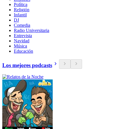
Política
Religión
Infantil
DJ
Comedia
Radio Universitaria
Entrevista
Navidad
Música
Educación
Los mejores podcasts