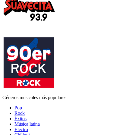
Géneros musicales más populares
Pop
Rock
Éxitos
Música latina
Electro
Chillout