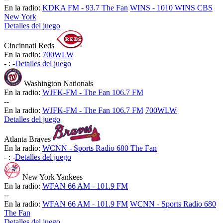
En la radio:
KDKA FM - 93.7 The Fan
WINS - 1010 WINS CBS
New York
Detalles del juego
Cincinnati Reds
En la radio:
700WLW
-
:
-
Detalles del juego
Washington Nationals
En la radio:
WJFK-FM - The Fan 106.7 FM
-
-
En la radio:
WJFK-FM - The Fan 106.7 FM
700WLW
Detalles del juego
Atlanta Braves
En la radio:
WCNN - Sports Radio 680 The Fan
-
:
-
Detalles del juego
New York Yankees
En la radio:
WFAN 66 AM - 101.9 FM
-
-
En la radio:
WFAN 66 AM - 101.9 FM
WCNN - Sports Radio 680
The Fan
Detalles del juego