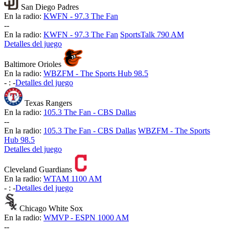
San Diego Padres
En la radio:
KWFN - 97.3 The Fan
-
-
En la radio:
KWFN - 97.3 The Fan
SportsTalk 790 AM
Detalles del juego
Baltimore Orioles
En la radio:
WBZFM - The Sports Hub 98.5
-
:
-
Detalles del juego
Texas Rangers
En la radio:
105.3 The Fan - CBS Dallas
-
-
En la radio:
105.3 The Fan - CBS Dallas
WBZFM - The Sports
Hub 98.5
Detalles del juego
Cleveland Guardians
En la radio:
WTAM 1100 AM
-
:
-
Detalles del juego
Chicago White Sox
En la radio:
WMVP - ESPN 1000 AM
-
-