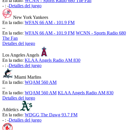
En la radio:
WCNN - Sports Radio 680 The Fan
-
:
-
Detalles del juego
New York Yankees
En la radio:
WFAN 66 AM - 101.9 FM
-
-
En la radio:
WFAN 66 AM - 101.9 FM
WCNN - Sports Radio 680
The Fan
Detalles del juego
Los Angeles Angels
En la radio:
KLAA Angels Radio AM 830
-
:
-
Detalles del juego
Miami Marlins
En la radio:
WQAM 560 AM
-
-
En la radio:
WQAM 560 AM
KLAA Angels Radio AM 830
Detalles del juego
Athletics
En la radio:
WDGG The Dawg 93.7 FM
-
:
-
Detalles del juego