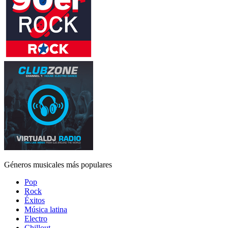
Géneros musicales más populares
Pop
Rock
Éxitos
Música latina
Electro
Chillout