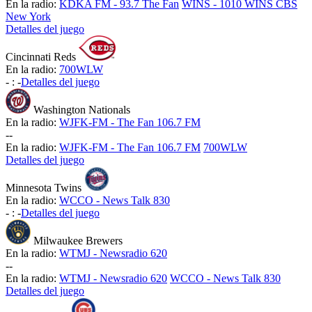
En la radio:
KDKA FM - 93.7 The Fan
WINS - 1010 WINS CBS
New York
Detalles del juego
Cincinnati Reds
En la radio:
700WLW
-
:
-
Detalles del juego
Washington Nationals
En la radio:
WJFK-FM - The Fan 106.7 FM
-
-
En la radio:
WJFK-FM - The Fan 106.7 FM
700WLW
Detalles del juego
Minnesota Twins
En la radio:
WCCO - News Talk 830
-
:
-
Detalles del juego
Milwaukee Brewers
En la radio:
WTMJ - Newsradio 620
-
-
En la radio:
WTMJ - Newsradio 620
WCCO - News Talk 830
Detalles del juego