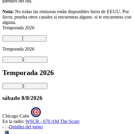
partidos del día.
Nota:
No todas las emisoras están disponibles fuera de EEUU. Por
favor, prueba otros canales si encuentras alguno.
si te encuentras con
alguna.
Temporada
2026
<
retorno
siguiente
>
Temporada
2026
|
<
retorno
siguiente
>
Temporada
2026
|
<
retorno
siguiente
>
sábado
8/8/2026
Chicago Cubs
En la radio:
WSCR - 670 AM The Score
-
:
-
Detalles del juego