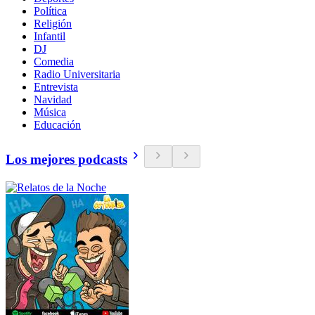
Política
Religión
Infantil
DJ
Comedia
Radio Universitaria
Entrevista
Navidad
Música
Educación
Los mejores podcasts