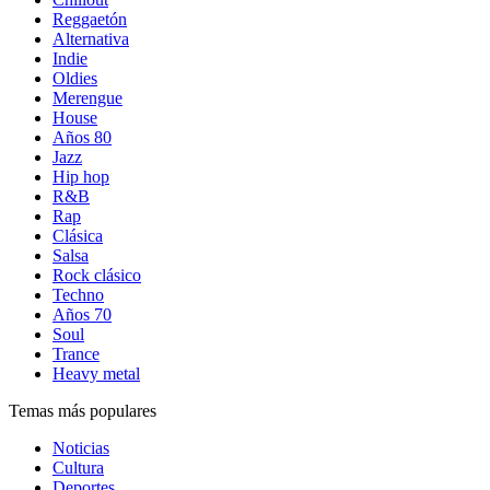
Reggaetón
Alternativa
Indie
Oldies
Merengue
House
Años 80
Jazz
Hip hop
R&B
Rap
Clásica
Salsa
Rock clásico
Techno
Años 70
Soul
Trance
Heavy metal
Temas más populares
Noticias
Cultura
Deportes