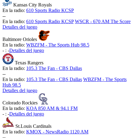
Kansas City Royals
En la radio:
610 Sports Radio KCSP
-
-
En la radio:
610 Sports Radio KCSP
WSCR - 670 AM The Score
Detalles del juego
Baltimore Orioles
En la radio:
WBZFM - The Sports Hub 98.5
-
:
-
Detalles del juego
Texas Rangers
En la radio:
105.3 The Fan - CBS Dallas
-
-
En la radio:
105.3 The Fan - CBS Dallas
WBZFM - The Sports
Hub 98.5
Detalles del juego
Colorado Rockies
En la radio:
KOA 850 AM & 94.1 FM
-
:
-
Detalles del juego
St.Louis Cardinals
En la radio:
KMOX - NewsRadio 1120 AM
-
-