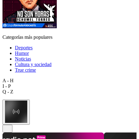
Categorías más populares
Deportes
Humor
Noticias
Cultura y sociedad
True crime
A - H
I - P
Q - Z