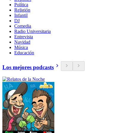
Política
Religión
Infantil
DJ
Comedia
Radio Universitaria
Entrevista
Navidad
Música
Educación
Los mejores podcasts