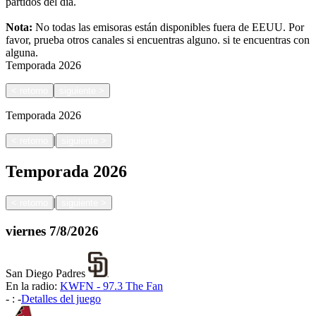
partidos del día.
Nota:
No todas las emisoras están disponibles fuera de EEUU. Por
favor, prueba otros canales si encuentras alguno.
si te encuentras con
alguna.
Temporada
2026
<
retorno
siguiente
>
Temporada
2026
|
<
retorno
siguiente
>
Temporada
2026
|
<
retorno
siguiente
>
viernes
7/8/2026
San Diego Padres
En la radio:
KWFN - 97.3 The Fan
-
:
-
Detalles del juego