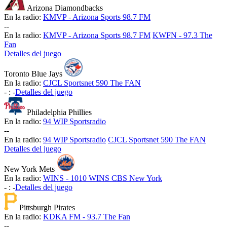
Arizona Diamondbacks
En la radio:
KMVP - Arizona Sports 98.7 FM
-
-
En la radio:
KMVP - Arizona Sports 98.7 FM
KWFN - 97.3 The
Fan
Detalles del juego
Toronto Blue Jays
En la radio:
CJCL Sportsnet 590 The FAN
-
:
-
Detalles del juego
Philadelphia Phillies
En la radio:
94 WIP Sportsradio
-
-
En la radio:
94 WIP Sportsradio
CJCL Sportsnet 590 The FAN
Detalles del juego
New York Mets
En la radio:
WINS - 1010 WINS CBS New York
-
:
-
Detalles del juego
Pittsburgh Pirates
En la radio:
KDKA FM - 93.7 The Fan
-
-