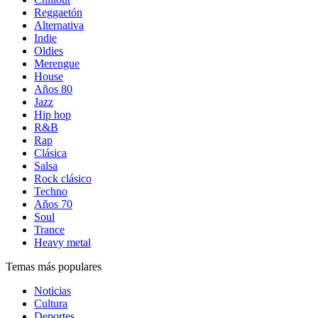
Reggaetón
Alternativa
Indie
Oldies
Merengue
House
Años 80
Jazz
Hip hop
R&B
Rap
Clásica
Salsa
Rock clásico
Techno
Años 70
Soul
Trance
Heavy metal
Temas más populares
Noticias
Cultura
Deportes