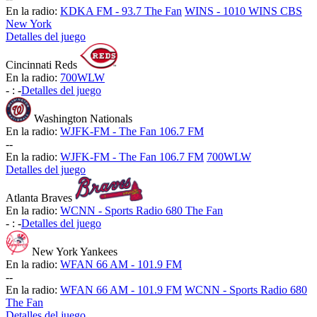
En la radio:
KDKA FM - 93.7 The Fan
WINS - 1010 WINS CBS
New York
Detalles del juego
Cincinnati Reds
En la radio:
700WLW
-
:
-
Detalles del juego
Washington Nationals
En la radio:
WJFK-FM - The Fan 106.7 FM
-
-
En la radio:
WJFK-FM - The Fan 106.7 FM
700WLW
Detalles del juego
Atlanta Braves
En la radio:
WCNN - Sports Radio 680 The Fan
-
:
-
Detalles del juego
New York Yankees
En la radio:
WFAN 66 AM - 101.9 FM
-
-
En la radio:
WFAN 66 AM - 101.9 FM
WCNN - Sports Radio 680
The Fan
Detalles del juego