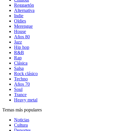
Reggaetón
Alternativa
Indie
Oldies
Merengue
House
Años 80
Jazz
Hip hop
R&B
Rap
Clásica
Salsa
Rock clásico
Techno
Años 70
Soul
Trance
Heavy metal
Temas más populares
Noticias
Cultura
Deportes