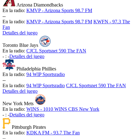
Arizona Diamondbacks
En la radio:
KMVP - Arizona Sports 98.7 FM
-
-
En la radio:
KMVP - Arizona Sports 98.7 FM
KWFN - 97.3 The
Fan
Detalles del juego
Toronto Blue Jays
En la radio:
CJCL Sportsnet 590 The FAN
-
:
-
Detalles del juego
Philadelphia Phillies
En la radio:
94 WIP Sportsradio
-
-
En la radio:
94 WIP Sportsradio
CJCL Sportsnet 590 The FAN
Detalles del juego
New York Mets
En la radio:
WINS - 1010 WINS CBS New York
-
:
-
Detalles del juego
Pittsburgh Pirates
En la radio:
KDKA FM - 93.7 The Fan
-
-