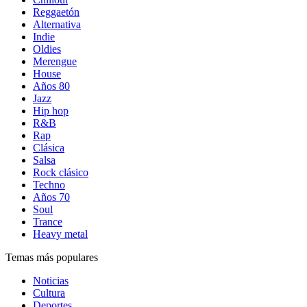
Reggaetón
Alternativa
Indie
Oldies
Merengue
House
Años 80
Jazz
Hip hop
R&B
Rap
Clásica
Salsa
Rock clásico
Techno
Años 70
Soul
Trance
Heavy metal
Temas más populares
Noticias
Cultura
Deportes