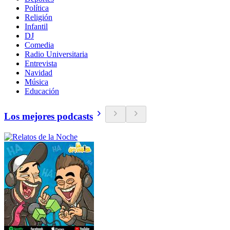
Política
Religión
Infantil
DJ
Comedia
Radio Universitaria
Entrevista
Navidad
Música
Educación
Los mejores podcasts