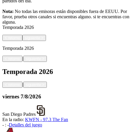
partidos del día.
Nota:
No todas las emisoras están disponibles fuera de EEUU. Por
favor, prueba otros canales si encuentras alguno.
si te encuentras con
alguna.
Temporada
2026
<
retorno
siguiente
>
Temporada
2026
|
<
retorno
siguiente
>
Temporada
2026
|
<
retorno
siguiente
>
viernes
7/8/2026
San Diego Padres
En la radio:
KWFN - 97.3 The Fan
-
:
-
Detalles del juego