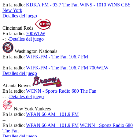
En la radio:
KDKA FM - 93.7 The Fan
WINS - 1010 WINS CBS
New York
Detalles del juego
Cincinnati Reds
En la radio:
700WLW
-
:
-
Detalles del juego
Washington Nationals
En la radio:
WJFK-FM - The Fan 106.7 FM
-
-
En la radio:
WJFK-FM - The Fan 106.7 FM
700WLW
Detalles del juego
Atlanta Braves
En la radio:
WCNN - Sports Radio 680 The Fan
-
:
-
Detalles del juego
New York Yankees
En la radio:
WFAN 66 AM - 101.9 FM
-
-
En la radio:
WFAN 66 AM - 101.9 FM
WCNN - Sports Radio 680
The Fan
Detalles del juego