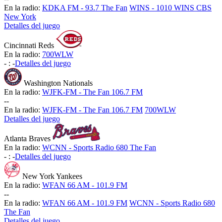
En la radio:
KDKA FM - 93.7 The Fan
WINS - 1010 WINS CBS
New York
Detalles del juego
Cincinnati Reds
En la radio:
700WLW
-
:
-
Detalles del juego
Washington Nationals
En la radio:
WJFK-FM - The Fan 106.7 FM
-
-
En la radio:
WJFK-FM - The Fan 106.7 FM
700WLW
Detalles del juego
Atlanta Braves
En la radio:
WCNN - Sports Radio 680 The Fan
-
:
-
Detalles del juego
New York Yankees
En la radio:
WFAN 66 AM - 101.9 FM
-
-
En la radio:
WFAN 66 AM - 101.9 FM
WCNN - Sports Radio 680
The Fan
Detalles del juego