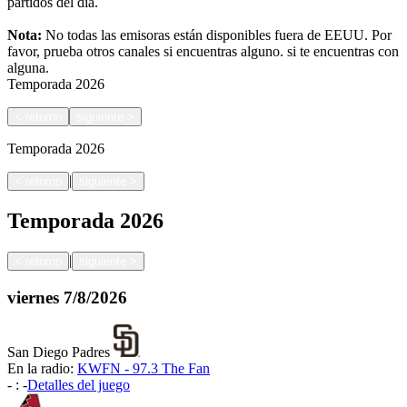
partidos del día.
Nota:
No todas las emisoras están disponibles fuera de EEUU. Por
favor, prueba otros canales si encuentras alguno.
si te encuentras con
alguna.
Temporada
2026
<
retorno
siguiente
>
Temporada
2026
|
<
retorno
siguiente
>
Temporada
2026
|
<
retorno
siguiente
>
viernes
7/8/2026
San Diego Padres
En la radio:
KWFN - 97.3 The Fan
-
:
-
Detalles del juego