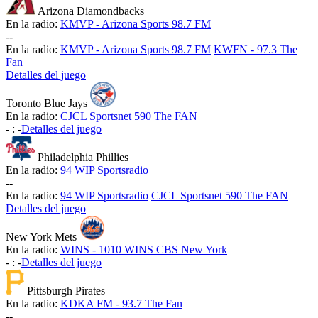
Arizona Diamondbacks
En la radio:
KMVP - Arizona Sports 98.7 FM
-
-
En la radio:
KMVP - Arizona Sports 98.7 FM
KWFN - 97.3 The
Fan
Detalles del juego
Toronto Blue Jays
En la radio:
CJCL Sportsnet 590 The FAN
-
:
-
Detalles del juego
Philadelphia Phillies
En la radio:
94 WIP Sportsradio
-
-
En la radio:
94 WIP Sportsradio
CJCL Sportsnet 590 The FAN
Detalles del juego
New York Mets
En la radio:
WINS - 1010 WINS CBS New York
-
:
-
Detalles del juego
Pittsburgh Pirates
En la radio:
KDKA FM - 93.7 The Fan
-
-