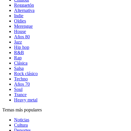
Reggaetón
Alternativa
Indie
Oldies
Merengue
House
Años 80
Jazz
Hip hop
R&B
Rap
Clásica
Salsa
Rock clásico
Techno
Años 70
Soul
Trance
Heavy metal
Temas más populares
Noticias
Cultura
Deportes