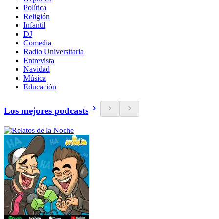
Política
Religión
Infantil
DJ
Comedia
Radio Universitaria
Entrevista
Navidad
Música
Educación
Los mejores podcasts