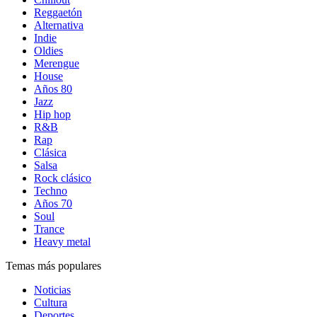
Reggaetón
Alternativa
Indie
Oldies
Merengue
House
Años 80
Jazz
Hip hop
R&B
Rap
Clásica
Salsa
Rock clásico
Techno
Años 70
Soul
Trance
Heavy metal
Temas más populares
Noticias
Cultura
Deportes