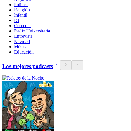
Política
Religión
Infantil
DJ
Comedia
Radio Universitaria
Entrevista
Navidad
Música
Educación
Los mejores podcasts