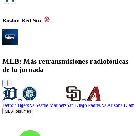
WGN - Radio 720 AM Chicago's News and Talk and Sports
Boston Red Sox
WEEI 93.7 FM - Boston Sports News
MLB: Más retransmisiones radiofónicas
de la jornada
vs
vs
Detroit Tigers
vs
Seattle Mariners
San Diego Padres
vs
Arizona Diam
MLB Resumen