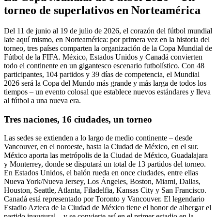
torneo de superlativos en Norteamérica
Del 11 de junio al 19 de julio de 2026, el corazón del fútbol mundial
late aquí mismo, en Norteamérica: por primera vez en la historia del
torneo, tres países comparten la organización de la Copa Mundial de
Fútbol de la FIFA. México, Estados Unidos y Canadá convierten
todo el continente en un gigantesco escenario futbolístico. Con 48
participantes, 104 partidos y 39 días de competencia, el Mundial
2026 será la Copa del Mundo más grande y más larga de todos los
tiempos – un evento colosal que establece nuevos estándares y lleva
al fútbol a una nueva era.
Tres naciones, 16 ciudades, un torneo
Las sedes se extienden a lo largo de medio continente – desde
Vancouver, en el noroeste, hasta la Ciudad de México, en el sur.
México aporta las metrópolis de la Ciudad de México, Guadalajara
y Monterrey, donde se disputará un total de 13 partidos del torneo.
En Estados Unidos, el balón rueda en once ciudades, entre ellas
Nueva York/Nueva Jersey, Los Ángeles, Boston, Miami, Dallas,
Houston, Seattle, Atlanta, Filadelfia, Kansas City y San Francisco.
Canadá está representado por Toronto y Vancouver. El legendario
Estadio Azteca de la Ciudad de México tiene el honor de albergar el
partido inaugural – y se convierte así en el primer estadio en la