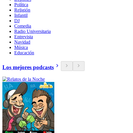
Política
Religión
Infantil
DJ
Comedia
Radio Universitaria
Entrevista
Navidad
Música
Educación
Los mejores podcasts