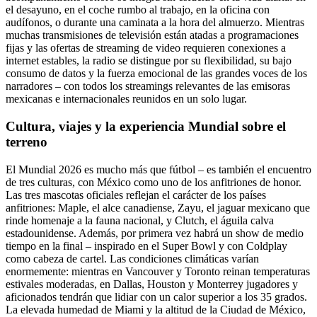
el desayuno, en el coche rumbo al trabajo, en la oficina con
audífonos, o durante una caminata a la hora del almuerzo. Mientras
muchas transmisiones de televisión están atadas a programaciones
fijas y las ofertas de streaming de video requieren conexiones a
internet estables, la radio se distingue por su flexibilidad, su bajo
consumo de datos y la fuerza emocional de las grandes voces de los
narradores – con todos los streamings relevantes de las emisoras
mexicanas e internacionales reunidos en un solo lugar.
Cultura, viajes y la experiencia Mundial sobre el
terreno
El Mundial 2026 es mucho más que fútbol – es también el encuentro
de tres culturas, con México como uno de los anfitriones de honor.
Las tres mascotas oficiales reflejan el carácter de los países
anfitriones: Maple, el alce canadiense, Zayu, el jaguar mexicano que
rinde homenaje a la fauna nacional, y Clutch, el águila calva
estadounidense. Además, por primera vez habrá un show de medio
tiempo en la final – inspirado en el Super Bowl y con Coldplay
como cabeza de cartel. Las condiciones climáticas varían
enormemente: mientras en Vancouver y Toronto reinan temperaturas
estivales moderadas, en Dallas, Houston y Monterrey jugadores y
aficionados tendrán que lidiar con un calor superior a los 35 grados.
La elevada humedad de Miami y la altitud de la Ciudad de México,