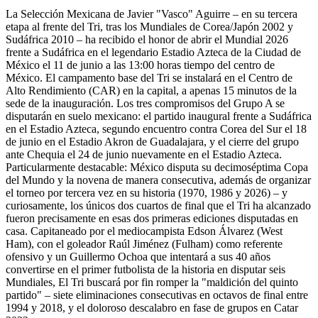
La Selección Mexicana de Javier "Vasco" Aguirre – en su tercera
etapa al frente del Tri, tras los Mundiales de Corea/Japón 2002 y
Sudáfrica 2010 – ha recibido el honor de abrir el Mundial 2026
frente a Sudáfrica en el legendario Estadio Azteca de la Ciudad de
México el 11 de junio a las 13:00 horas tiempo del centro de
México. El campamento base del Tri se instalará en el Centro de
Alto Rendimiento (CAR) en la capital, a apenas 15 minutos de la
sede de la inauguración. Los tres compromisos del Grupo A se
disputarán en suelo mexicano: el partido inaugural frente a Sudáfrica
en el Estadio Azteca, segundo encuentro contra Corea del Sur el 18
de junio en el Estadio Akron de Guadalajara, y el cierre del grupo
ante Chequia el 24 de junio nuevamente en el Estadio Azteca.
Particularmente destacable: México disputa su decimoséptima Copa
del Mundo y la novena de manera consecutiva, además de organizar
el torneo por tercera vez en su historia (1970, 1986 y 2026) – y
curiosamente, los únicos dos cuartos de final que el Tri ha alcanzado
fueron precisamente en esas dos primeras ediciones disputadas en
casa. Capitaneado por el mediocampista Edson Álvarez (West
Ham), con el goleador Raúl Jiménez (Fulham) como referente
ofensivo y un Guillermo Ochoa que intentará a sus 40 años
convertirse en el primer futbolista de la historia en disputar seis
Mundiales, El Tri buscará por fin romper la "maldición del quinto
partido" – siete eliminaciones consecutivas en octavos de final entre
1994 y 2018, y el doloroso descalabro en fase de grupos en Catar