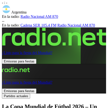
-
:
-
Argentina
En la radio:
Radio Nacional AM 870
-
-
En la radio:
Cadena SER 105.4 FM
Radio Nacional AM 870
¿Listo para la fiesta del Mundial?
Emisoras para fiestas
¿Listo para la fiesta del Mundial?
Emisoras para fiestas
Partidos actuales
La Copa Mundial de Fútbol 2026 – Un