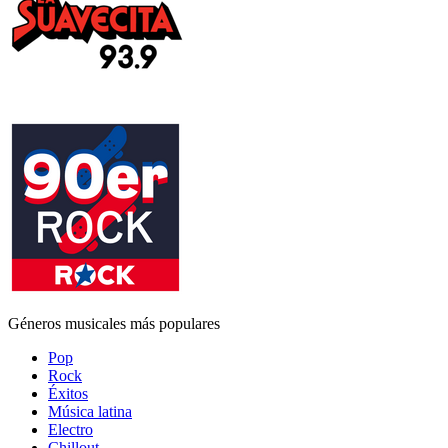
Géneros musicales más populares
Pop
Rock
Éxitos
Música latina
Electro
Chillout