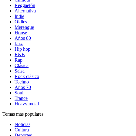
Reggaetón
Alternativa
Indie
Oldies
Merengue
House
Años 80
Jazz
Hip hop
R&B
Rap
Clásica
Salsa
Rock clásico
Techno
Años 70
Soul
Trance
Heavy metal
Temas más populares
Noticias
Cultura
Deportes