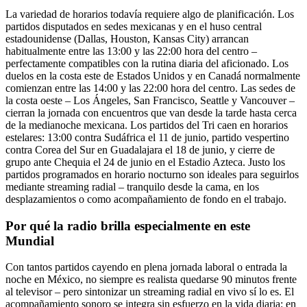
La variedad de horarios todavía requiere algo de planificación. Los
partidos disputados en sedes mexicanas y en el huso central
estadounidense (Dallas, Houston, Kansas City) arrancan
habitualmente entre las 13:00 y las 22:00 hora del centro –
perfectamente compatibles con la rutina diaria del aficionado. Los
duelos en la costa este de Estados Unidos y en Canadá normalmente
comienzan entre las 14:00 y las 22:00 hora del centro. Las sedes de
la costa oeste – Los Ángeles, San Francisco, Seattle y Vancouver –
cierran la jornada con encuentros que van desde la tarde hasta cerca
de la medianoche mexicana. Los partidos del Tri caen en horarios
estelares: 13:00 contra Sudáfrica el 11 de junio, partido vespertino
contra Corea del Sur en Guadalajara el 18 de junio, y cierre de
grupo ante Chequia el 24 de junio en el Estadio Azteca. Justo los
partidos programados en horario nocturno son ideales para seguirlos
mediante streaming radial – tranquilo desde la cama, en los
desplazamientos o como acompañamiento de fondo en el trabajo.
Por qué la radio brilla especialmente en este
Mundial
Con tantos partidos cayendo en plena jornada laboral o entrada la
noche en México, no siempre es realista quedarse 90 minutos frente
al televisor – pero sintonizar un streaming radial en vivo sí lo es. El
acompañamiento sonoro se integra sin esfuerzo en la vida diaria: en