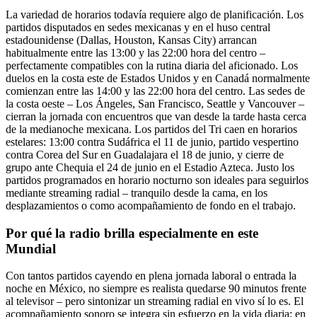
La variedad de horarios todavía requiere algo de planificación. Los
partidos disputados en sedes mexicanas y en el huso central
estadounidense (Dallas, Houston, Kansas City) arrancan
habitualmente entre las 13:00 y las 22:00 hora del centro –
perfectamente compatibles con la rutina diaria del aficionado. Los
duelos en la costa este de Estados Unidos y en Canadá normalmente
comienzan entre las 14:00 y las 22:00 hora del centro. Las sedes de
la costa oeste – Los Ángeles, San Francisco, Seattle y Vancouver –
cierran la jornada con encuentros que van desde la tarde hasta cerca
de la medianoche mexicana. Los partidos del Tri caen en horarios
estelares: 13:00 contra Sudáfrica el 11 de junio, partido vespertino
contra Corea del Sur en Guadalajara el 18 de junio, y cierre de
grupo ante Chequia el 24 de junio en el Estadio Azteca. Justo los
partidos programados en horario nocturno son ideales para seguirlos
mediante streaming radial – tranquilo desde la cama, en los
desplazamientos o como acompañamiento de fondo en el trabajo.
Por qué la radio brilla especialmente en este
Mundial
Con tantos partidos cayendo en plena jornada laboral o entrada la
noche en México, no siempre es realista quedarse 90 minutos frente
al televisor – pero sintonizar un streaming radial en vivo sí lo es. El
acompañamiento sonoro se integra sin esfuerzo en la vida diaria: en