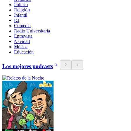
Política
Religión
Infantil
DJ
Comedia
Radio Universitaria
Entrevista
Navidad
Música
Educación
Los mejores podcasts