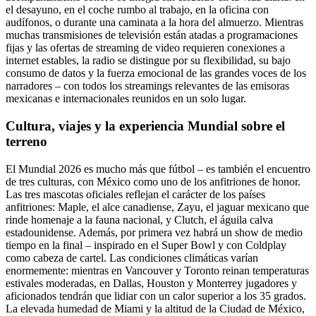
el desayuno, en el coche rumbo al trabajo, en la oficina con
audífonos, o durante una caminata a la hora del almuerzo. Mientras
muchas transmisiones de televisión están atadas a programaciones
fijas y las ofertas de streaming de video requieren conexiones a
internet estables, la radio se distingue por su flexibilidad, su bajo
consumo de datos y la fuerza emocional de las grandes voces de los
narradores – con todos los streamings relevantes de las emisoras
mexicanas e internacionales reunidos en un solo lugar.
Cultura, viajes y la experiencia Mundial sobre el
terreno
El Mundial 2026 es mucho más que fútbol – es también el encuentro
de tres culturas, con México como uno de los anfitriones de honor.
Las tres mascotas oficiales reflejan el carácter de los países
anfitriones: Maple, el alce canadiense, Zayu, el jaguar mexicano que
rinde homenaje a la fauna nacional, y Clutch, el águila calva
estadounidense. Además, por primera vez habrá un show de medio
tiempo en la final – inspirado en el Super Bowl y con Coldplay
como cabeza de cartel. Las condiciones climáticas varían
enormemente: mientras en Vancouver y Toronto reinan temperaturas
estivales moderadas, en Dallas, Houston y Monterrey jugadores y
aficionados tendrán que lidiar con un calor superior a los 35 grados.
La elevada humedad de Miami y la altitud de la Ciudad de México,