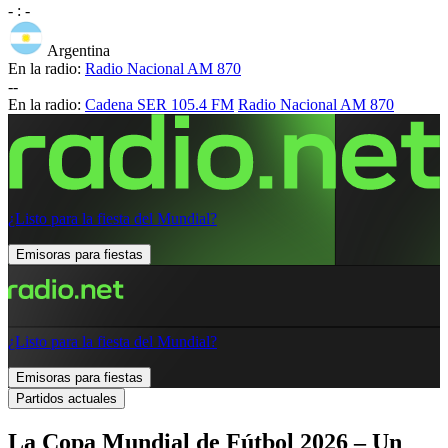
-
:
-
Argentina
En la radio:
Radio Nacional AM 870
-
-
En la radio:
Cadena SER 105.4 FM
Radio Nacional AM 870
¿Listo para la fiesta del Mundial?
Emisoras para fiestas
¿Listo para la fiesta del Mundial?
Emisoras para fiestas
Partidos actuales
La Copa Mundial de Fútbol 2026 – Un