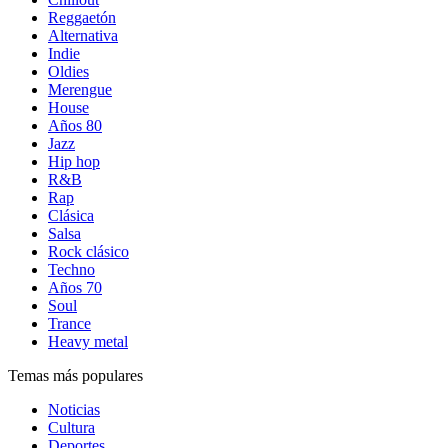
Reggaetón
Alternativa
Indie
Oldies
Merengue
House
Años 80
Jazz
Hip hop
R&B
Rap
Clásica
Salsa
Rock clásico
Techno
Años 70
Soul
Trance
Heavy metal
Temas más populares
Noticias
Cultura
Deportes