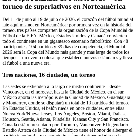
torneo de superlativos en Norteamérica
Del 11 de junio al 19 de julio de 2026, el corazón del fútbol mundial
late aquí mismo, en Norteamérica: por primera vez en la historia del
torneo, tres países comparten la organización de la Copa Mundial de
Fútbol de la FIFA. México, Estados Unidos y Canadá convierten
todo el continente en un gigantesco escenario futbolístico. Con 48
participantes, 104 partidos y 39 días de competencia, el Mundial
2026 será la Copa del Mundo más grande y más larga de todos los
tiempos – un evento colosal que establece nuevos estándares y lleva
al fútbol a una nueva era.
Tres naciones, 16 ciudades, un torneo
Las sedes se extienden a lo largo de medio continente – desde
Vancouver, en el noroeste, hasta la Ciudad de México, en el sur.
México aporta las metrópolis de la Ciudad de México, Guadalajara
y Monterrey, donde se disputará un total de 13 partidos del torneo.
En Estados Unidos, el balón rueda en once ciudades, entre ellas
Nueva York/Nueva Jersey, Los Ángeles, Boston, Miami, Dallas,
Houston, Seattle, Atlanta, Filadelfia, Kansas City y San Francisco.
Canadá está representado por Toronto y Vancouver. El legendario
Estadio Azteca de la Ciudad de México tiene el honor de albergar el
partido inaugural – y se convierte así en el primer estadio en la