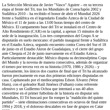
La Selección Mexicana de Javier "Vasco" Aguirre – en su tercera
etapa al frente del Tri, tras los Mundiales de Corea/Japón 2002 y
Sudáfrica 2010 – ha recibido el honor de abrir el Mundial 2026
frente a Sudáfrica en el legendario Estadio Azteca de la Ciudad de
México el 11 de junio a las 13:00 horas tiempo del centro de
México. El campamento base del Tri se instalará en el Centro de
Alto Rendimiento (CAR) en la capital, a apenas 15 minutos de la
sede de la inauguración. Los tres compromisos del Grupo A se
disputarán en suelo mexicano: el partido inaugural frente a Sudáfrica
en el Estadio Azteca, segundo encuentro contra Corea del Sur el 18
de junio en el Estadio Akron de Guadalajara, y el cierre del grupo
ante Chequia el 24 de junio nuevamente en el Estadio Azteca.
Particularmente destacable: México disputa su decimoséptima Copa
del Mundo y la novena de manera consecutiva, además de organizar
el torneo por tercera vez en su historia (1970, 1986 y 2026) – y
curiosamente, los únicos dos cuartos de final que el Tri ha alcanzado
fueron precisamente en esas dos primeras ediciones disputadas en
casa. Capitaneado por el mediocampista Edson Álvarez (West
Ham), con el goleador Raúl Jiménez (Fulham) como referente
ofensivo y un Guillermo Ochoa que intentará a sus 40 años
convertirse en el primer futbolista de la historia en disputar seis
Mundiales, El Tri buscará por fin romper la "maldición del quinto
partido" – siete eliminaciones consecutivas en octavos de final entre
1994 y 2018, y el doloroso descalabro en fase de grupos en Catar