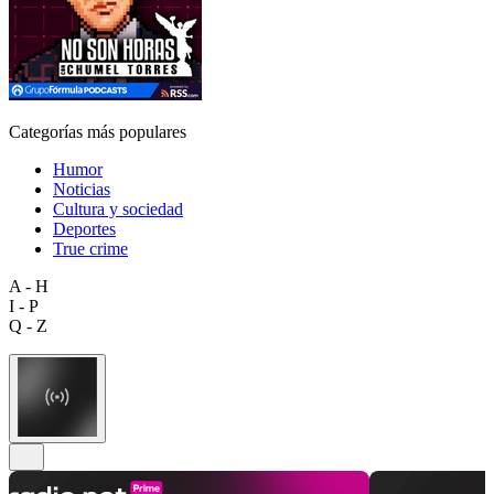
Categorías más populares
Humor
Noticias
Cultura y sociedad
Deportes
True crime
A - H
I - P
Q - Z