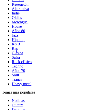
Reggaetón
Alternativa
Indie
Oldies
Merengue
House
Años 80
Jazz
Hip hop
R&B
Rap
Clásica
Salsa
Rock clásico
Techno
Años 70
Soul
Trance
Heavy metal
Temas más populares
Noticias
Cultura
Deportes