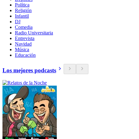
Política
Religión
Infantil
DJ
Comedia
Radio Universitaria
Entrevista
Navidad
Música
Educación
Los mejores podcasts