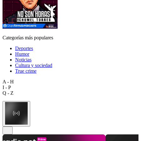
Categorías más populares
Deportes
Humor
Noticias
Cultura y sociedad
True crime
A - H
I - P
Q - Z