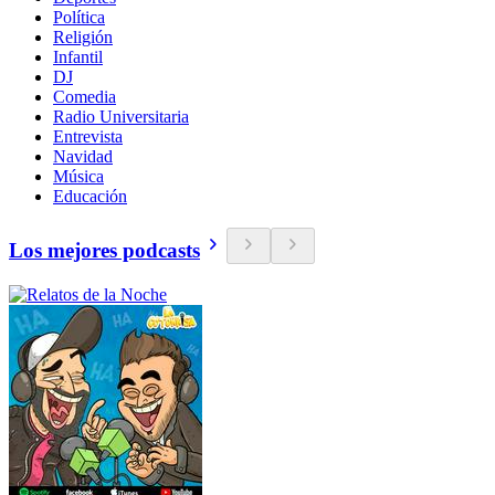
Política
Religión
Infantil
DJ
Comedia
Radio Universitaria
Entrevista
Navidad
Música
Educación
Los mejores podcasts