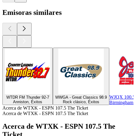
Emisoras similares
WJQX 100.5 
WTDR FM Thunder 92-7
WWGA - Great Classics 98.9
Anniston, Éxitos
Rock clásico, Éxitos
Birmingham 
Acerca de WTXK - ESPN 107.5 The Ticket
Acerca de WTXK - ESPN 107.5 The Ticket
Acerca de WTXK - ESPN 107.5 The
Ticket