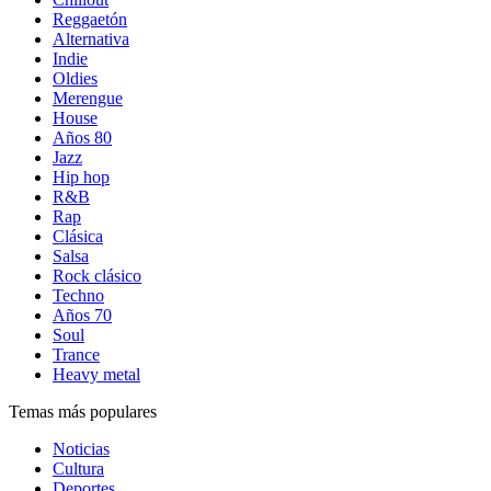
Reggaetón
Alternativa
Indie
Oldies
Merengue
House
Años 80
Jazz
Hip hop
R&B
Rap
Clásica
Salsa
Rock clásico
Techno
Años 70
Soul
Trance
Heavy metal
Temas más populares
Noticias
Cultura
Deportes