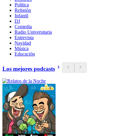
Política
Religión
Infantil
DJ
Comedia
Radio Universitaria
Entrevista
Navidad
Música
Educación
Los mejores podcasts