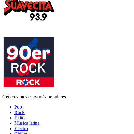
Géneros musicales más populares
Pop
Rock
Éxitos
Música latina
Electro
Chillout