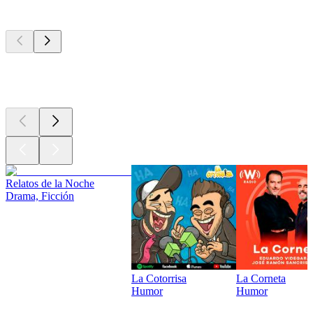
Los mejores
podcasts
Los mejores
podcasts
Los mejores
podcasts
Relatos de la Noche
Drama, Ficción
La Cotorrisa
La Corneta
Humor
Humor