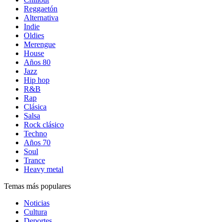
Reggaetón
Alternativa
Indie
Oldies
Merengue
House
Años 80
Jazz
Hip hop
R&B
Rap
Clásica
Salsa
Rock clásico
Techno
Años 70
Soul
Trance
Heavy metal
Temas más populares
Noticias
Cultura
Deportes