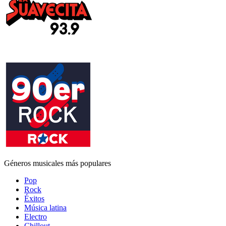
Géneros musicales más populares
Pop
Rock
Éxitos
Música latina
Electro
Chillout