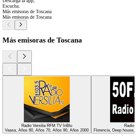
Descarga la app,
Escucha.
Más emisoras de Toscana
Más emisoras de Toscana
Más emisoras de Toscana
Radio Versilia RFM TV InBlu
Radio 
Vaasa, Años 80, Años 70, Años 90, Años 2000
Florencia, Deep house, 
Los mejores
podcasts