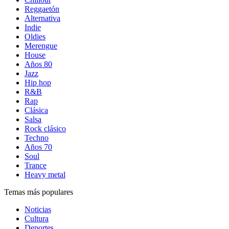
Reggaetón
Alternativa
Indie
Oldies
Merengue
House
Años 80
Jazz
Hip hop
R&B
Rap
Clásica
Salsa
Rock clásico
Techno
Años 70
Soul
Trance
Heavy metal
Temas más populares
Noticias
Cultura
Deportes