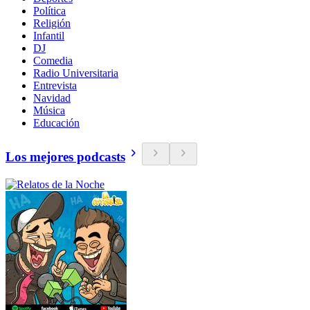
Política
Religión
Infantil
DJ
Comedia
Radio Universitaria
Entrevista
Navidad
Música
Educación
Los mejores podcasts