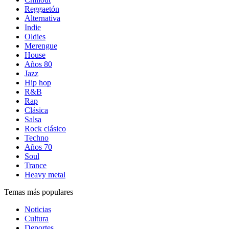
Reggaetón
Alternativa
Indie
Oldies
Merengue
House
Años 80
Jazz
Hip hop
R&B
Rap
Clásica
Salsa
Rock clásico
Techno
Años 70
Soul
Trance
Heavy metal
Temas más populares
Noticias
Cultura
Deportes