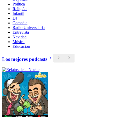
Política
Religión
Infantil
DJ
Comedia
Radio Universitaria
Entrevista
Navidad
Música
Educación
Los mejores podcasts