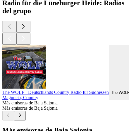
Radio für die Lüneburger Heide: Radios
del grupo
The WOLF - Deutschlands Country Radio für Südhessen
The WOLF -
Maguncia, Country
Más emisoras de Baja Sajonia
Más emisoras de Baja Sajonia
Más emisoras de Baja Sajonia