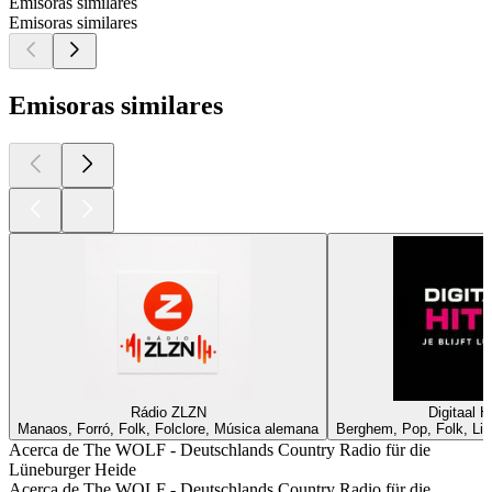
Emisoras similares
Emisoras similares
Emisoras similares
Rádio ZLZN
Digitaal H
Manaos, Forró, Folk, Folclore, Música alemana
Berghem, Pop, Folk, Lis
Acerca de The WOLF - Deutschlands Country Radio für die
Lüneburger Heide
Acerca de The WOLF - Deutschlands Country Radio für die