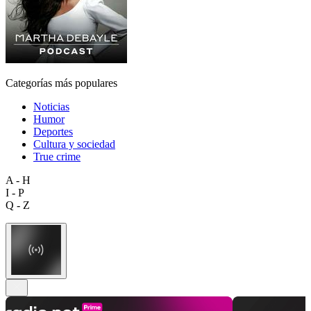
Categorías más populares
Noticias
Humor
Deportes
Cultura y sociedad
True crime
A - H
I - P
Q - Z