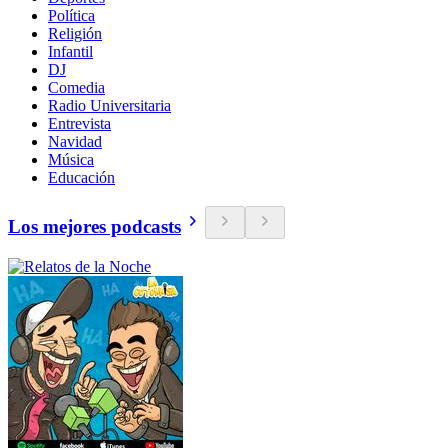
Política
Religión
Infantil
DJ
Comedia
Radio Universitaria
Entrevista
Navidad
Música
Educación
Los mejores podcasts