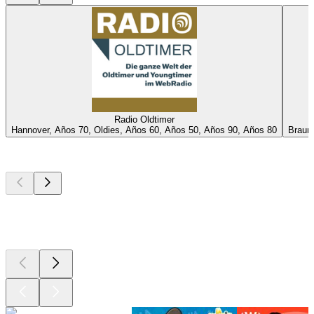
Radio Oldtimer
Hannover, Años 70, Oldies, Años 60, Años 50, Años 90, Años 80
Braun
Los mejores
podcasts
Los mejores
podcasts
Los mejores
podcasts