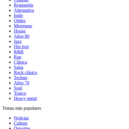
Reggaetón
Alternativa
Indie
Oldies
Merengue
House
Años 80
Jazz
Hip hop
R&B
Rap
Clásica
Salsa
Rock clásico
Techno
Años 70
Soul
Trance
Heavy metal
Temas más populares
Noticias
Cultura
Deportes