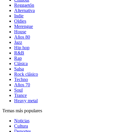
Reggaetón
Alternativa
Indie
Oldies
Merengue
House
Años 80
Jazz
Hip hop
R&B
Rap
Clásica
Salsa
Rock clásico
Techno
Años 70
Soul
Trance
Heavy metal
Temas más populares
Noticias
Cultura
Deportes