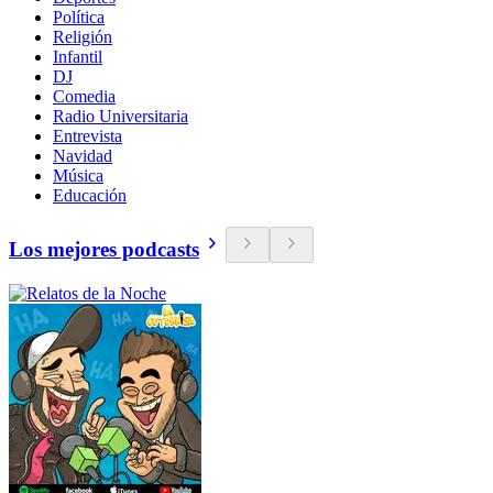
Política
Religión
Infantil
DJ
Comedia
Radio Universitaria
Entrevista
Navidad
Música
Educación
Los mejores podcasts