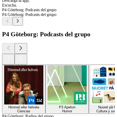
Descarga la app,
Escucha.
P4 Göteborg: Podcasts del grupo
P4 Göteborg: Podcasts del grupo
P4 Göteborg: Podcasts del grupo
Himmel eller helvete
P3 Apelsin
Nuoret på fi
Ciencias
Humor
Cultura y soc
P4 Göteborg: Radios del grupo