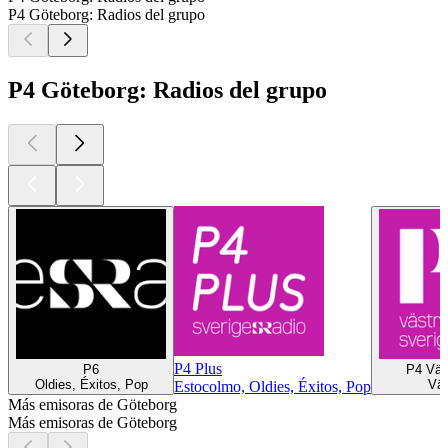
P4 Göteborg: Radios del grupo
P4 Göteborg: Radios del grupo
P4 Plus
P6
P4 Väs
Oldies, Éxitos, Pop
Väs
Estocolmo, Oldies, Éxitos, Pop
Más emisoras de Göteborg
Más emisoras de Göteborg