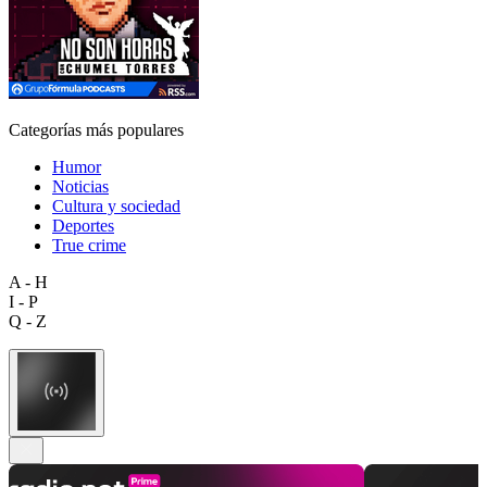
Categorías más populares
Humor
Noticias
Cultura y sociedad
Deportes
True crime
A - H
I - P
Q - Z