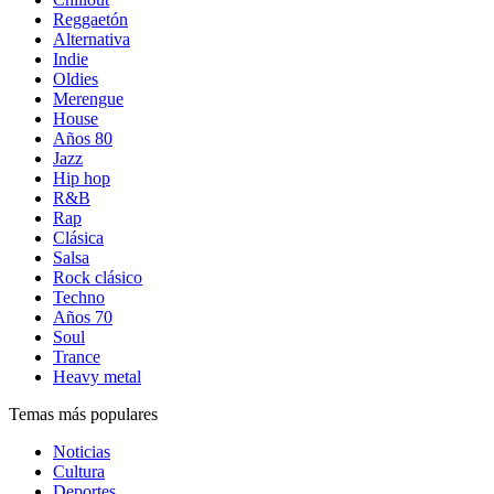
Reggaetón
Alternativa
Indie
Oldies
Merengue
House
Años 80
Jazz
Hip hop
R&B
Rap
Clásica
Salsa
Rock clásico
Techno
Años 70
Soul
Trance
Heavy metal
Temas más populares
Noticias
Cultura
Deportes