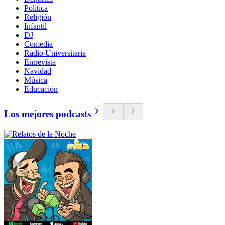
Política
Religión
Infantil
DJ
Comedia
Radio Universitaria
Entrevista
Navidad
Música
Educación
Los mejores podcasts