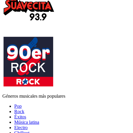
Géneros musicales más populares
Pop
Rock
Éxitos
Música latina
Electro
Chillout