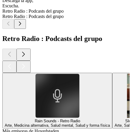
Descarga la app,
Escucha.
Retro Radio : Podcasts del grupo
Retro Radio : Podcasts del grupo
Retro Radio : Podcasts del grupo
Rain Sounds - Retro Radio
Sle
Arte, Medicina alternativa, Salud mental, Salud y forma física
Arte, Salu
Más emisoras de Hovedstaden