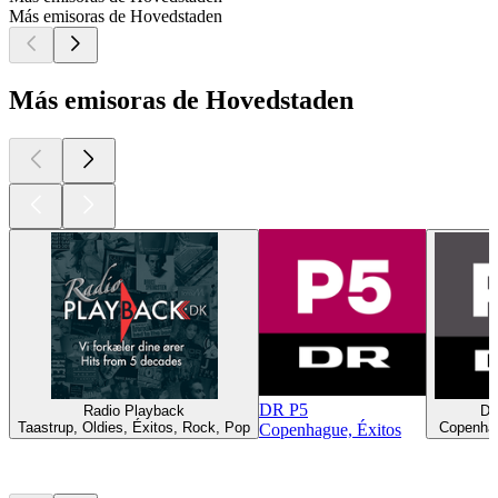
Más emisoras de Hovedstaden
Más emisoras de Hovedstaden
DR P5
Radio Playback
DR
Taastrup, Oldies, Éxitos, Rock, Pop
Copenhag
Copenhague, Éxitos
Los mejores
podcasts
Los mejores
podcasts