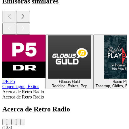
Emisoras similares
DR P5
Globus Guld
Radio Pl
Rødding, Éxitos, Pop
Taastrup, Oldies, É
Copenhague, Éxitos
Acerca de Retro Radio
Acerca de Retro Radio
Acerca de Retro Radio
(133)