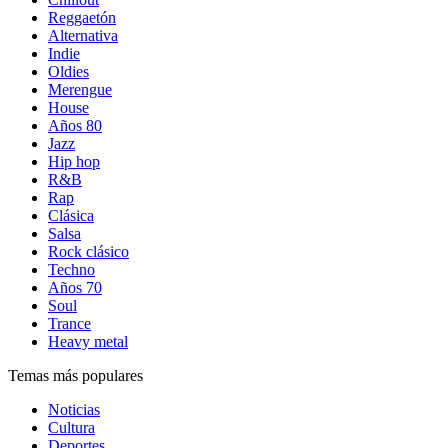
Reggaetón
Alternativa
Indie
Oldies
Merengue
House
Años 80
Jazz
Hip hop
R&B
Rap
Clásica
Salsa
Rock clásico
Techno
Años 70
Soul
Trance
Heavy metal
Temas más populares
Noticias
Cultura
Deportes