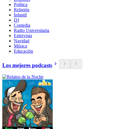
Política
Religión
Infantil
DJ
Comedia
Radio Universitaria
Entrevista
Navidad
Música
Educación
Los mejores podcasts