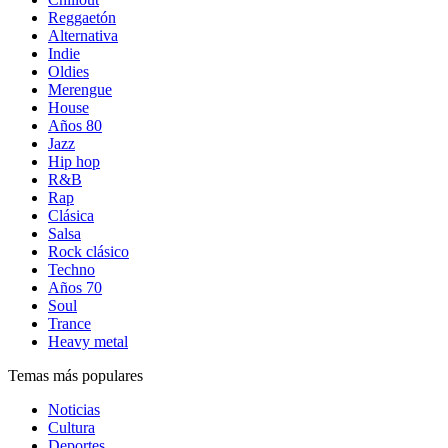
Reggaetón
Alternativa
Indie
Oldies
Merengue
House
Años 80
Jazz
Hip hop
R&B
Rap
Clásica
Salsa
Rock clásico
Techno
Años 70
Soul
Trance
Heavy metal
Temas más populares
Noticias
Cultura
Deportes