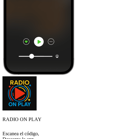
RADIO ON PLAY
Escanea el código,