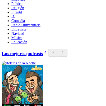
Política
Religión
Infantil
DJ
Comedia
Radio Universitaria
Entrevista
Navidad
Música
Educación
Los mejores podcasts