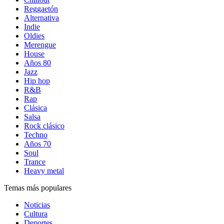
Reggaetón
Alternativa
Indie
Oldies
Merengue
House
Años 80
Jazz
Hip hop
R&B
Rap
Clásica
Salsa
Rock clásico
Techno
Años 70
Soul
Trance
Heavy metal
Temas más populares
Noticias
Cultura
Deportes