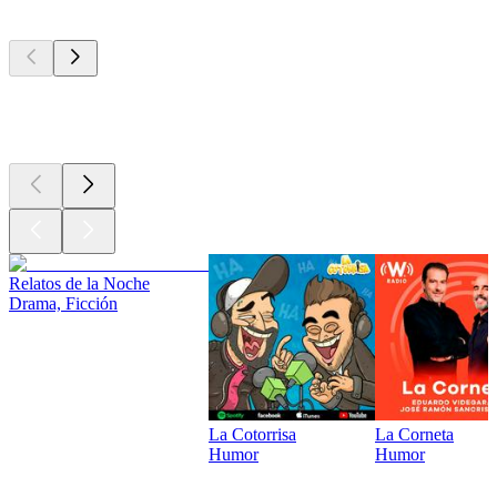
Los mejores
podcasts
Los mejores
podcasts
Relatos de la Noche
Drama, Ficción
La Cotorrisa
La Corneta
Humor
Humor