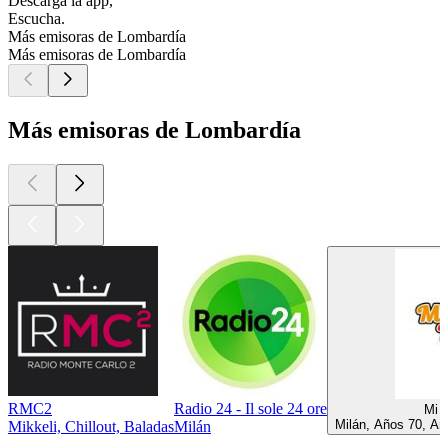
Descarga la app,
Escucha.
Más emisoras de Lombardía
Más emisoras de Lombardía
Más emisoras de Lombardía
RMC2
Radio 24 - Il sole 24 ore
Mi 
Milán, Años 70, Añ
Mikkeli, Chillout, Baladas
Milán
Los mejores
podcasts