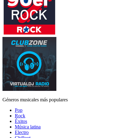
Géneros musicales más populares
Pop
Rock
Éxitos
Música latina
Electro
Chillout