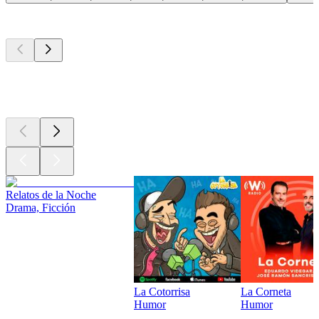
Los mejores
podcasts
Los mejores
podcasts
Los mejores
podcasts
Relatos de la Noche
Drama, Ficción
La Cotorrisa
La Corneta
Humor
Humor