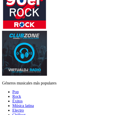
Géneros musicales más populares
Pop
Rock
Éxitos
Música latina
Electro
Chillout