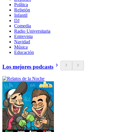
Política
Religión
Infantil
DJ
Comedia
Radio Universitaria
Entrevista
Navidad
Música
Educación
Los mejores podcasts