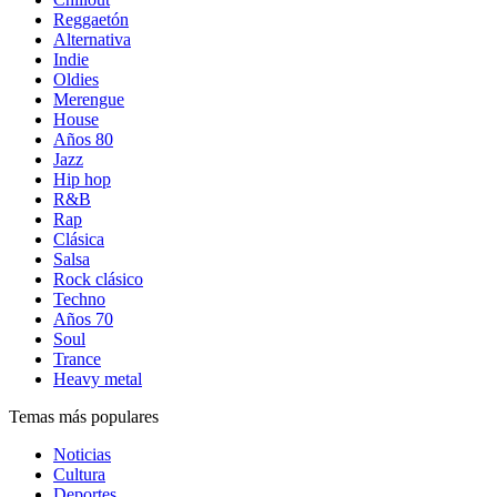
Reggaetón
Alternativa
Indie
Oldies
Merengue
House
Años 80
Jazz
Hip hop
R&B
Rap
Clásica
Salsa
Rock clásico
Techno
Años 70
Soul
Trance
Heavy metal
Temas más populares
Noticias
Cultura
Deportes