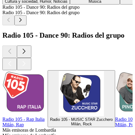
Cultura y sociedad, Humor, Noticias
Música
Radio 105 - Dance 90: Radios del grupo
Radio 105 - Dance 90: Radios del grupo
Radio 105 - Dance 90: Radios del grupo
Radio 105 - Rap Italia
Radio 10
Radio 105 - MUSIC STAR Zucchero
Milán, Rock
Milán, Rap
Milán, Po
Más emisoras de Lombardía