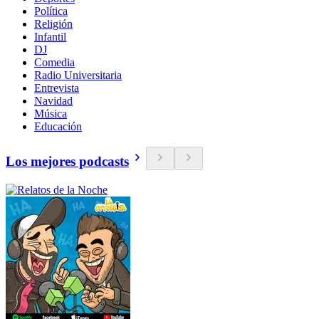
Política
Religión
Infantil
DJ
Comedia
Radio Universitaria
Entrevista
Navidad
Música
Educación
Los mejores podcasts