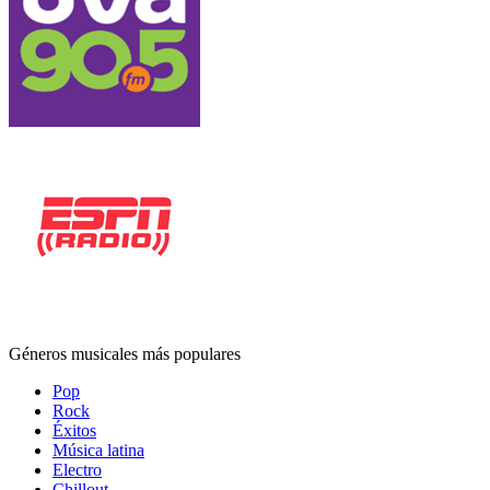
Géneros musicales más populares
Pop
Rock
Éxitos
Música latina
Electro
Chillout