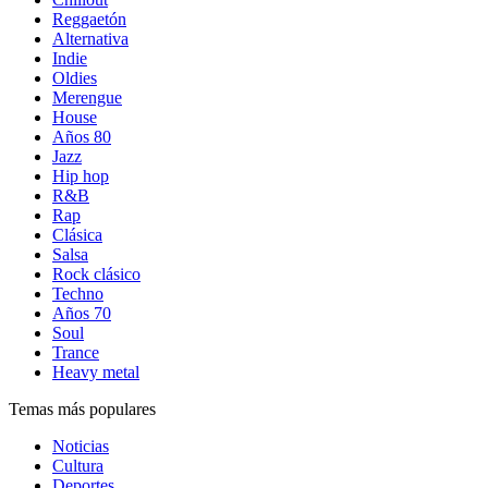
Reggaetón
Alternativa
Indie
Oldies
Merengue
House
Años 80
Jazz
Hip hop
R&B
Rap
Clásica
Salsa
Rock clásico
Techno
Años 70
Soul
Trance
Heavy metal
Temas más populares
Noticias
Cultura
Deportes