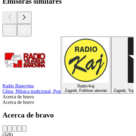
Emisoras similares
Radio Banovina
Radio-Kaj
Zagreb, Folklore alemán
Zagreb, Top 
Glina, Música tradicional, Pop
Acerca de bravo
Acerca de bravo
Acerca de bravo
(328)