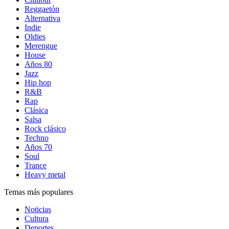
Reggaetón
Alternativa
Indie
Oldies
Merengue
House
Años 80
Jazz
Hip hop
R&B
Rap
Clásica
Salsa
Rock clásico
Techno
Años 70
Soul
Trance
Heavy metal
Temas más populares
Noticias
Cultura
Deportes