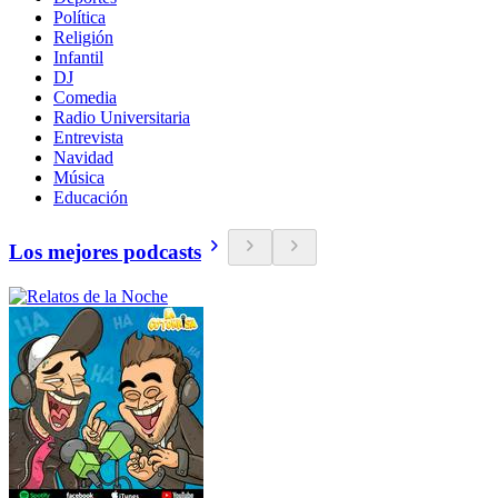
Política
Religión
Infantil
DJ
Comedia
Radio Universitaria
Entrevista
Navidad
Música
Educación
Los mejores podcasts