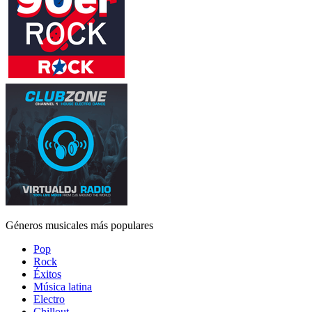
Géneros musicales más populares
Pop
Rock
Éxitos
Música latina
Electro
Chillout