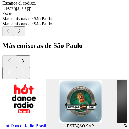
Escanea el código,
Descarga la app,
Escucha.
Más emisoras de São Paulo
Más emisoras de São Paulo
Más emisoras de São Paulo
Hot Dance Radio Brasil
ESTAÇAO SAP
Ra