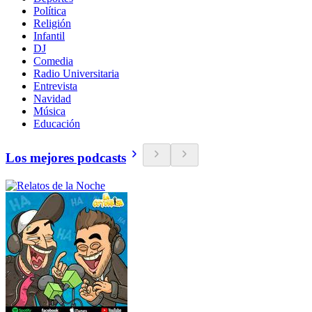
Política
Religión
Infantil
DJ
Comedia
Radio Universitaria
Entrevista
Navidad
Música
Educación
Los mejores podcasts