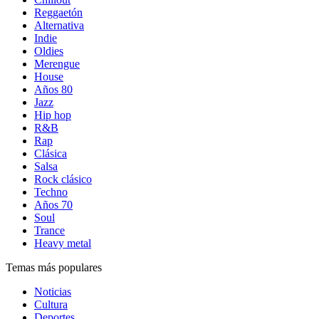
Reggaetón
Alternativa
Indie
Oldies
Merengue
House
Años 80
Jazz
Hip hop
R&B
Rap
Clásica
Salsa
Rock clásico
Techno
Años 70
Soul
Trance
Heavy metal
Temas más populares
Noticias
Cultura
Deportes