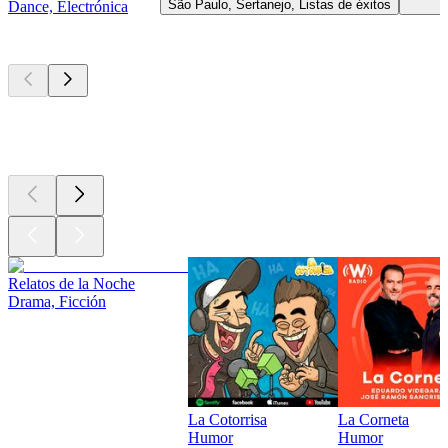
São Paulo, Sertanejo, Listas de éxitos
Dance, Electrónica
Los mejores
podcasts
Los mejores
podcasts
Los mejores
podcasts
Relatos de la Noche
Drama, Ficción
La Cotorrisa
La Corneta
Humor
Humor