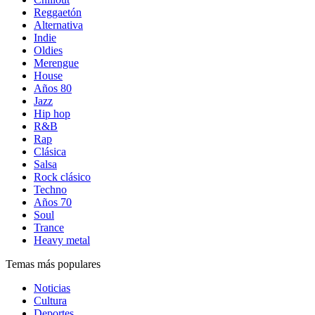
Reggaetón
Alternativa
Indie
Oldies
Merengue
House
Años 80
Jazz
Hip hop
R&B
Rap
Clásica
Salsa
Rock clásico
Techno
Años 70
Soul
Trance
Heavy metal
Temas más populares
Noticias
Cultura
Deportes