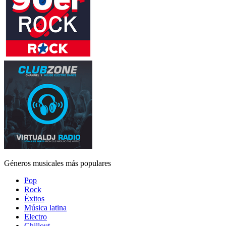
Géneros musicales más populares
Pop
Rock
Éxitos
Música latina
Electro
Chillout