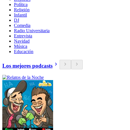
Política
Religión
Infantil
DJ
Comedia
Radio Universitaria
Entrevista
Navidad
Música
Educación
Los mejores podcasts