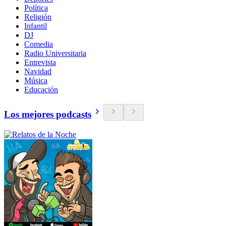
Política
Religión
Infantil
DJ
Comedia
Radio Universitaria
Entrevista
Navidad
Música
Educación
Los mejores podcasts