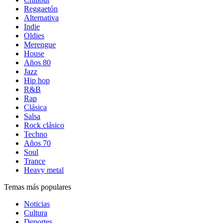
Reggaetón
Alternativa
Indie
Oldies
Merengue
House
Años 80
Jazz
Hip hop
R&B
Rap
Clásica
Salsa
Rock clásico
Techno
Años 70
Soul
Trance
Heavy metal
Temas más populares
Noticias
Cultura
Deportes