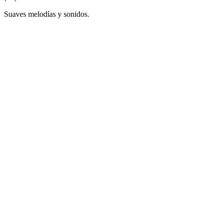
Suaves melodías y sonidos.
Sitio web de la emisora