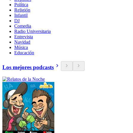
Política
Religión
Infantil
DJ
Comedia
Radio Universitaria
Entrevista
Navidad
Música
Educación
Los mejores podcasts