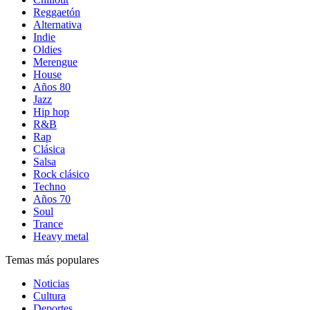
Reggaetón
Alternativa
Indie
Oldies
Merengue
House
Años 80
Jazz
Hip hop
R&B
Rap
Clásica
Salsa
Rock clásico
Techno
Años 70
Soul
Trance
Heavy metal
Temas más populares
Noticias
Cultura
Deportes