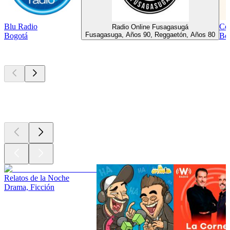
Blu Radio
Co
Radio Online Fusagasugá
Fusagasuga, Años 90, Reggaetón, Años 80
Bogotá
Bog
Los mejores
podcasts
Los mejores
podcasts
Los mejores
podcasts
Relatos de la Noche
Drama, Ficción