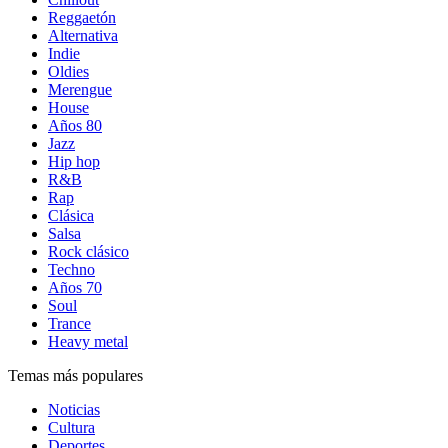
Reggaetón
Alternativa
Indie
Oldies
Merengue
House
Años 80
Jazz
Hip hop
R&B
Rap
Clásica
Salsa
Rock clásico
Techno
Años 70
Soul
Trance
Heavy metal
Temas más populares
Noticias
Cultura
Deportes