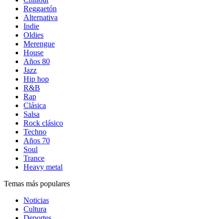
Reggaetón
Alternativa
Indie
Oldies
Merengue
House
Años 80
Jazz
Hip hop
R&B
Rap
Clásica
Salsa
Rock clásico
Techno
Años 70
Soul
Trance
Heavy metal
Temas más populares
Noticias
Cultura
Deportes