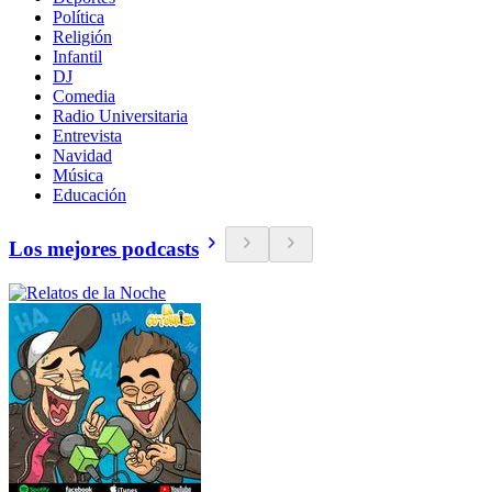
Política
Religión
Infantil
DJ
Comedia
Radio Universitaria
Entrevista
Navidad
Música
Educación
Los mejores podcasts