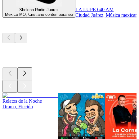
LA LUPE 640 AM
Shekina Radio Juarez
Mexico MO, Cristiano contemporáneo
Ciudad Juárez, Música mexican
Los mejores
podcasts
Los mejores
podcasts
Los mejores
podcasts
Relatos de la Noche
Drama, Ficción