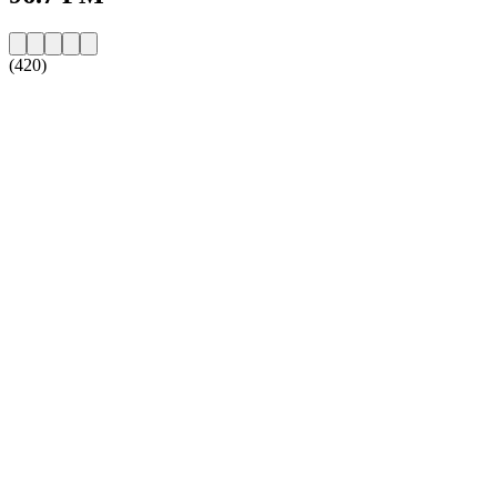
(420)
Sitio web de la emisora