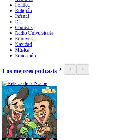
Política
Religión
Infantil
DJ
Comedia
Radio Universitaria
Entrevista
Navidad
Música
Educación
Los mejores podcasts