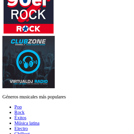
Géneros musicales más populares
Pop
Rock
Éxitos
Música latina
Electro
Chillout