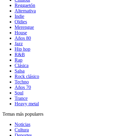
Reggaetón
Alternativa
Indie
Oldies
Merengue
House
Años 80
Jazz
Hip hop
R&B
Rap
Clásica
Salsa
Rock clásico
Techno
Años 70
Soul
Trance
Heavy metal
Temas más populares
Noticias
Cultura
Deportes