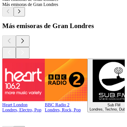
Más emisoras de Gran Londres
Más emisoras de Gran Londres
Heart London
BBC Radio 2
Sub FM
Londres, Techno, Dub
Londres, Electro, Pop
Londres, Rock, Pop
Los mejores
podcasts
Los mejores
podcasts