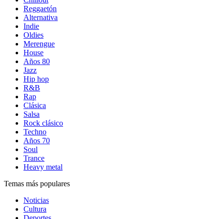
Reggaetón
Alternativa
Indie
Oldies
Merengue
House
Años 80
Jazz
Hip hop
R&B
Rap
Clásica
Salsa
Rock clásico
Techno
Años 70
Soul
Trance
Heavy metal
Temas más populares
Noticias
Cultura
Deportes