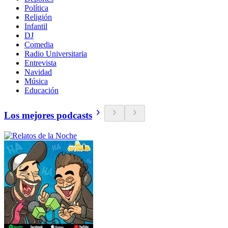
Política
Religión
Infantil
DJ
Comedia
Radio Universitaria
Entrevista
Navidad
Música
Educación
Los mejores podcasts