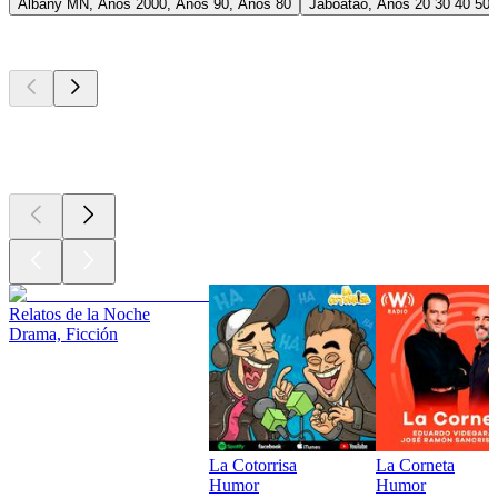
Albany MN, Años 2000, Años 90, Años 80
Jaboatão, Años 20 30 40 50 6
Los mejores
podcasts
Los mejores
podcasts
Los mejores
podcasts
Relatos de la Noche
Drama, Ficción
La Cotorrisa
La Corneta
Humor
Humor