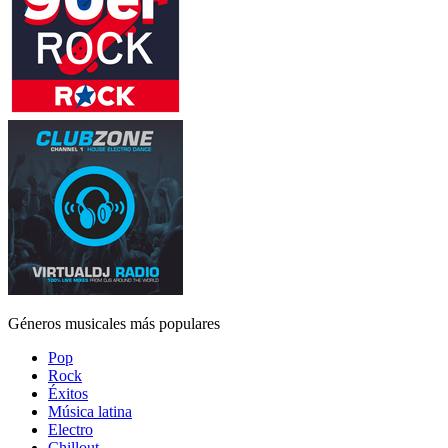
Géneros musicales más populares
Pop
Rock
Éxitos
Música latina
Electro
Chillout