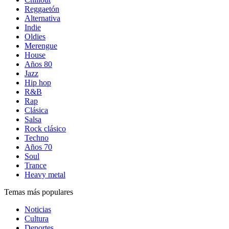
Reggaetón
Alternativa
Indie
Oldies
Merengue
House
Años 80
Jazz
Hip hop
R&B
Rap
Clásica
Salsa
Rock clásico
Techno
Años 70
Soul
Trance
Heavy metal
Temas más populares
Noticias
Cultura
Deportes