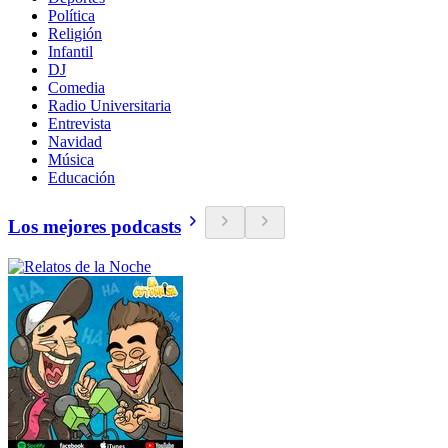
Política
Religión
Infantil
DJ
Comedia
Radio Universitaria
Entrevista
Navidad
Música
Educación
Los mejores podcasts