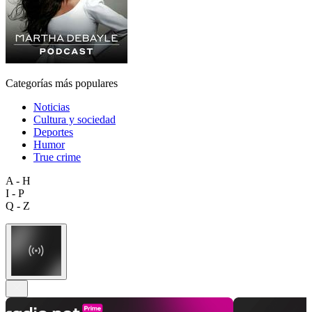
Categorías más populares
Noticias
Cultura y sociedad
Deportes
Humor
True crime
A - H
I - P
Q - Z