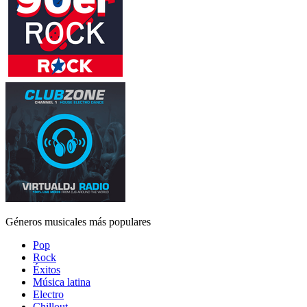
Géneros musicales más populares
Pop
Rock
Éxitos
Música latina
Electro
Chillout