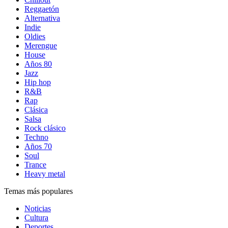
Reggaetón
Alternativa
Indie
Oldies
Merengue
House
Años 80
Jazz
Hip hop
R&B
Rap
Clásica
Salsa
Rock clásico
Techno
Años 70
Soul
Trance
Heavy metal
Temas más populares
Noticias
Cultura
Deportes