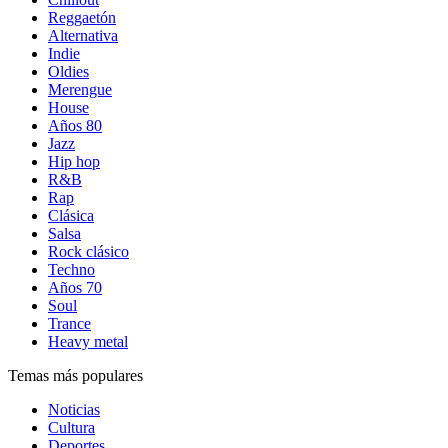
Reggaetón
Alternativa
Indie
Oldies
Merengue
House
Años 80
Jazz
Hip hop
R&B
Rap
Clásica
Salsa
Rock clásico
Techno
Años 70
Soul
Trance
Heavy metal
Temas más populares
Noticias
Cultura
Deportes