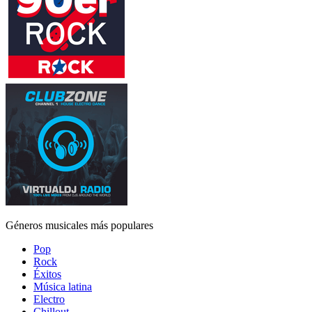
Géneros musicales más populares
Pop
Rock
Éxitos
Música latina
Electro
Chillout