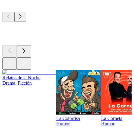
Los mejores
podcasts
Los mejores
podcasts
Los mejores
podcasts
Relatos de la Noche
Drama, Ficción
La Cotorrisa
La Corneta
Humor
Humor