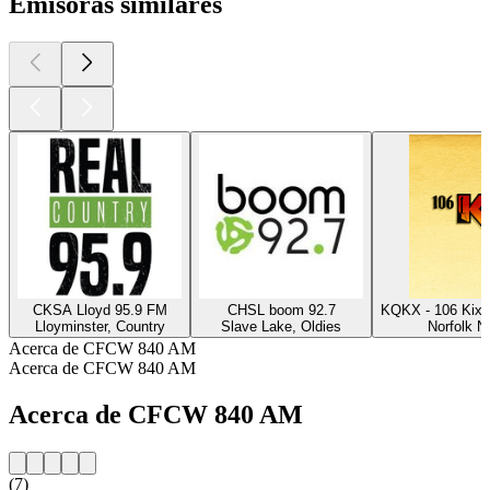
Emisoras similares
CKSA Lloyd 95.9 FM
CHSL boom 92.7
KQKX - 106 Kix 
Lloyminster, Country
Slave Lake, Oldies
Norfolk N
Acerca de CFCW 840 AM
Acerca de CFCW 840 AM
Acerca de CFCW 840 AM
(7)