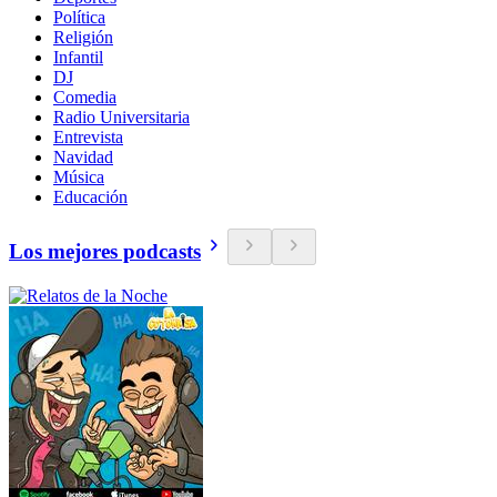
Política
Religión
Infantil
DJ
Comedia
Radio Universitaria
Entrevista
Navidad
Música
Educación
Los mejores podcasts